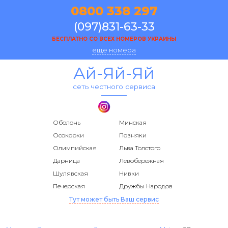
0800 338 297
(097)831-63-33
БЕСПЛАТНО СО ВСЕХ НОМЕРОВ УКРАИНЫ
еще номера
Ай-Яй-Яй
сеть честного сервиса
Оболонь
Минская
Осокорки
Позняки
Олимпийская
Льва Толстого
Дарница
Левобережная
Шулявская
Нивки
Печерская
Дружбы Народов
Тут может быть Ваш сервис