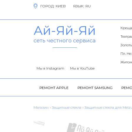
ГОРОД:
ЯЗЫК:
Ай-Яй-Яй
Креща
Театр
сеть честного сервиса
Золоты
Пл. Н
Житом
Мы в Instagram
Мы в YouTube
РЕМОНТ APPLE
РЕМОНТ SAMSUNG
РЕМО
Магазин
›
Защитные стекла
›
Защитные стекла для Meiz