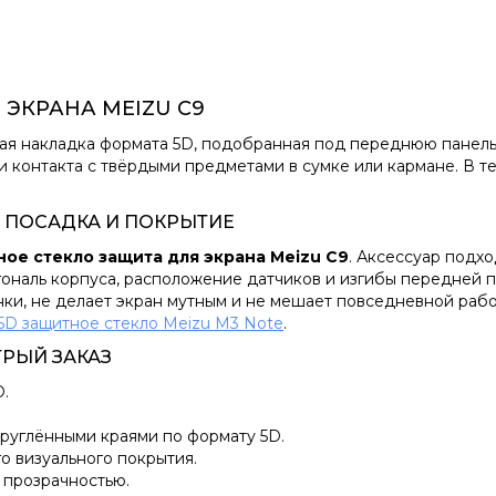
ЭКРАНА MEIZU C9
ая накладка формата 5D, подобранная под переднюю панель
 и контакта с твёрдыми предметами в сумке или кармане. В т
: ПОСАДКА И ПОКРЫТИЕ
ое стекло защита для экрана Meizu C9
. Аксессуар подх
гональ корпуса, расположение датчиков и изгибы передней п
нки, не делает экран мутным и не мешает повседневной рабо
5D защитное стекло Meizu M3 Note
.
ТРЫЙ ЗАКАЗ
D.
руглёнными краями по формату 5D.
о визуального покрытия.
 прозрачностью.