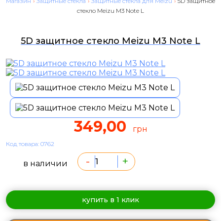
Магазин
›
Защитные стекла
›
Защитные стекла для Meizu
›
5D защитное
стекло Meizu M3 Note L
5D защитное стекло Meizu M3 Note L
349,00
грн
Код товара: 0762
-
+
в наличии
купить в 1 клик