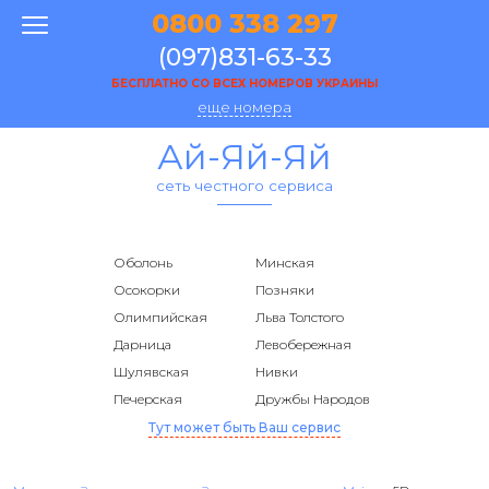
0800 338 297
(097)831-63-33
БЕСПЛАТНО СО ВСЕХ НОМЕРОВ УКРАИНЫ
еще номера
Ай-Яй-Яй
сеть честного сервиса
Оболонь
Минская
Осокорки
Позняки
Олимпийская
Льва Толстого
Дарница
Левобережная
Шулявская
Нивки
Печерская
Дружбы Народов
Тут может быть Ваш сервис