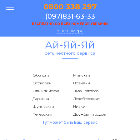
0800 338 297
(097)831-63-33
БЕСПЛАТНО СО ВСЕХ НОМЕРОВ УКРАИНЫ
еще номера
Ай-Яй-Яй
сеть честного сервиса
Оболонь
Минская
Осокорки
Позняки
Олимпийская
Льва Толстого
Дарница
Левобережная
Шулявская
Нивки
Печерская
Дружбы Народов
Тут может быть Ваш сервис