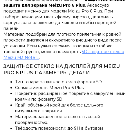
защита для экрана Meizu Pro 6 Plus
. Аксессуар
подходит именно для модели Meizu Pro 6 Plus. При
выборе важно учитывать форму вырезов, диагональ
корпуса, расположение датчиков и изгибы передней
панели.
Материал подобран для плотного прилегания к ровной
плоскости дисплея и аккуратного внешнего вида после
установки. Если нужна смежная позиция из этой же
товарной группы, можно посмотреть
5D защитное стекло
Meizu M3 Note L
.
ЗАЩИТНОЕ СТЕКЛО НА ДИСПЛЕЙ ДЛЯ MEIZU
PRO 6 PLUS: ПАРАМЕТРЫ ДЕТАЛИ
Тип товара: защитное стекло формата 5D.
Совместимость: Meizu Pro 6 Plus.
Покрытие: расширенное покрытие с закруглёнными
краями по формату 5D.
Край: объёмный край для более цельного
визуального покрытия.
Материал: закалённое стекло с высокой
прозрачностью.
Твёрдость поверхности: до 9H в бытовом