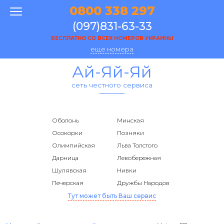
0800 338 297
(097)831-63-33
БЕСПЛАТНО СО ВСЕХ НОМЕРОВ УКРАИНЫ
еще номера
Ай-Яй-Яй
сеть честного сервиса
Оболонь
Минская
Осокорки
Позняки
Олимпийская
Льва Толстого
Дарница
Левобережная
Шулявская
Нивки
Печерская
Дружбы Народов
Тут может быть Ваш сервис