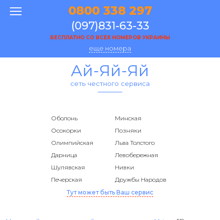
0800 338 297
(097)831-63-33
БЕСПЛАТНО СО ВСЕХ НОМЕРОВ УКРАИНЫ
еще номера
Ай-Яй-Яй
сеть честного сервиса
Оболонь
Минская
Осокорки
Позняки
Олимпийская
Льва Толстого
Дарница
Левобережная
Шулявская
Нивки
Печерская
Дружбы Народов
Тут может быть Ваш сервис