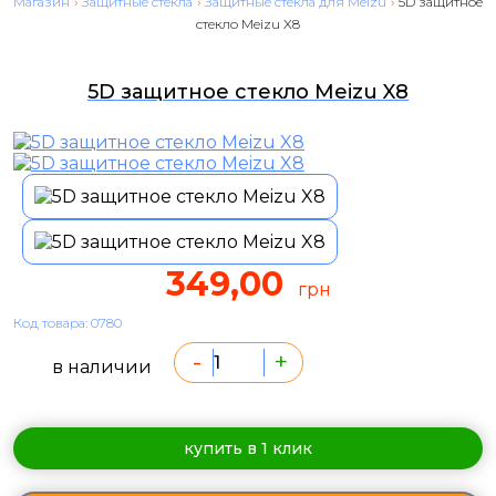
Магазин
›
Защитные стекла
›
Защитные стекла для Meizu
›
5D защитное
стекло Meizu X8
5D защитное стекло Meizu X8
349,00
грн
Код товара: 0780
-
+
в наличии
купить в 1 клик