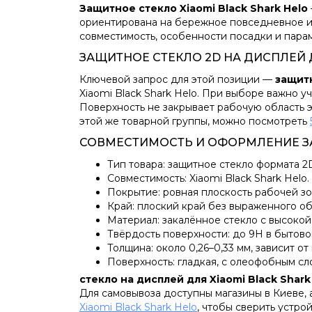
Защитное стекло Xiaomi Black Shark Helo
ориентирована на бережное повседневное и
совместимость, особенности посадки и пара
ЗАЩИТНОЕ СТЕКЛО 2D НА ДИСПЛЕЙ Д
Ключевой запрос для этой позиции —
защитн
Xiaomi Black Shark Helo. При выборе важно 
Поверхность не закрывает рабочую область э
этой же товарной группы, можно посмотреть
СОВМЕСТИМОСТЬ И ОФОРМЛЕНИЕ З
Тип товара: защитное стекло формата 2
Совместимость: Xiaomi Black Shark Helo.
Покрытие: ровная плоскость рабочей зо
Край: плоский край без выраженного об
Материал: закалённое стекло с высокой
Твёрдость поверхности: до 9H в бытово
Толщина: около 0,26–0,33 мм, зависит от
Поверхность: гладкая, с олеофобным сл
стекло на дисплей для Xiaomi Black Shark
Для самовывоза доступны магазины в Киеве,
Xiaomi Black Shark Helo
, чтобы сверить устро