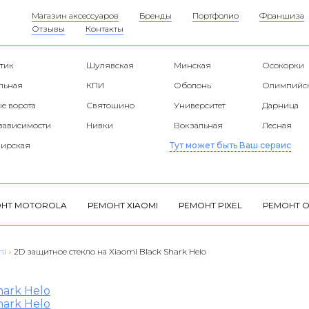
Магазин аксессуаров
Бренды
Портфолио
Франшиза
Отзывы
Контакты
тик
Шулявская
Минская
Осокорки
альная
КПИ
Оболонь
Олимпийс
е ворота
Святошино
Университет
Дарница
езависимости
Нивки
Вокзальная
Лесная
ирская
Тут может быть Ваш сервис
НТ MOTOROLA
РЕМОНТ XIAOMI
РЕМОНТ PIXEL
РЕМОНТ O
mi
›
2D защитное стекло на Xiaomi Black Shark Helo