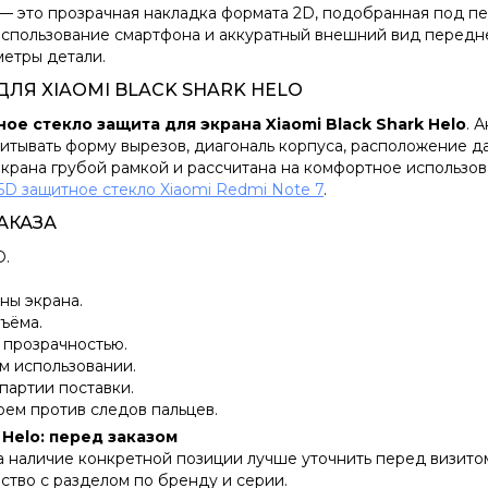
— это прозрачная накладка формата 2D, подобранная под п
спользование смартфона и аккуратный внешний вид передне
метры детали.
ЛЯ XIAOMI BLACK SHARK HELO
ое стекло защита для экрана Xiaomi Black Shark Helo
. 
учитывать форму вырезов, диагональ корпуса, расположение д
крана грубой рамкой и рассчитана на комфортное использов
5D защитное стекло Xiaomi Redmi Note 7
.
АКАЗА
D.
ны экрана.
ъёма.
 прозрачностью.
м использовании.
 партии поставки.
оем против следов пальцев.
 Helo: перед заказом
 а наличие конкретной позиции лучше уточнить перед визито
йство с разделом по бренду и серии.