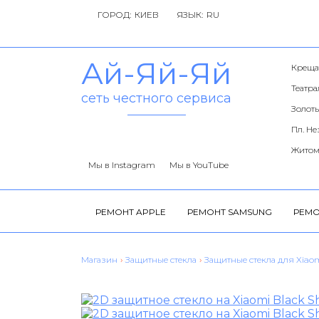
ГОРОД:
ЯЗЫК:
Ай-Яй-Яй
Креща
Театр
сеть честного сервиса
Золоты
Пл. Н
Житом
Мы в Instagram
Мы в YouTube
РЕМОНТ APPLE
РЕМОНТ SAMSUNG
РЕМО
Магазин
›
Защитные стекла
›
Защитные стекла для Xiao