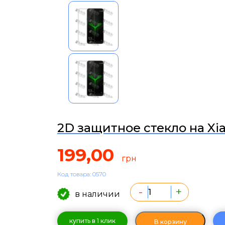
2D защитное стекло на Xia
199,00
грн
Код товара: 0570
-
+
в наличии
купить в 1 клик
В корзину