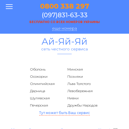
0800 338 297
(097)831-63-33
БЕСПЛАТНО СО ВСЕХ НОМЕРОВ УКРАИНЫ
еще номера
Ай-Яй-Яй
сеть честного сервиса
Оболонь
Минская
Осокорки
Позняки
Олимпийская
Льва Толстого
Дарница
Левобережная
Шулявская
Нивки
Печерская
Дружбы Народов
Тут может быть Ваш сервис