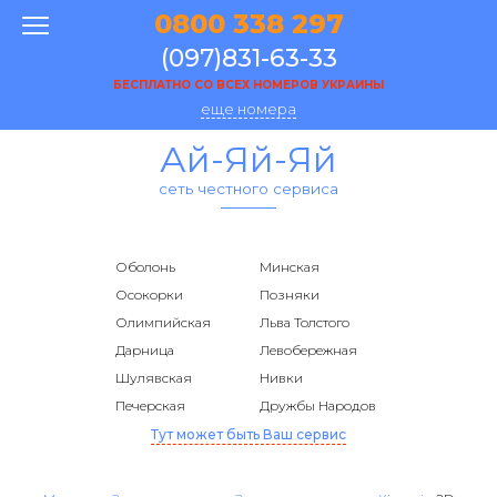
0800 338 297
(097)831-63-33
БЕСПЛАТНО СО ВСЕХ НОМЕРОВ УКРАИНЫ
еще номера
Ай-Яй-Яй
сеть честного сервиса
Оболонь
Минская
Осокорки
Позняки
Олимпийская
Льва Толстого
Дарница
Левобережная
Шулявская
Нивки
Печерская
Дружбы Народов
Тут может быть Ваш сервис