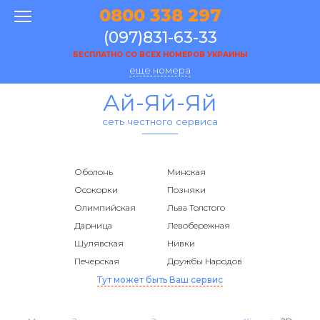
0800 338 297
(097)831-63-33
БЕСПЛАТНО СО ВСЕХ НОМЕРОВ УКРАИНЫ
еще номера
Ай-Яй-Яй
сеть честного сервиса
Оболонь
Минская
Осокорки
Позняки
Олимпийская
Льва Толстого
Дарница
Левобережная
Шулявская
Нивки
Печерская
Дружбы Народов
Тут может быть Ваш сервис