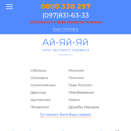
0800 338 297
(097)831-63-33
БЕСПЛАТНО СО ВСЕХ НОМЕРОВ УКРАИНЫ
еще номера
Ай-Яй-Яй
сеть честного сервиса
Оболонь
Минская
Осокорки
Позняки
Олимпийская
Льва Толстого
Дарница
Левобережная
Шулявская
Нивки
Печерская
Дружбы Народов
Тут может быть Ваш сервис