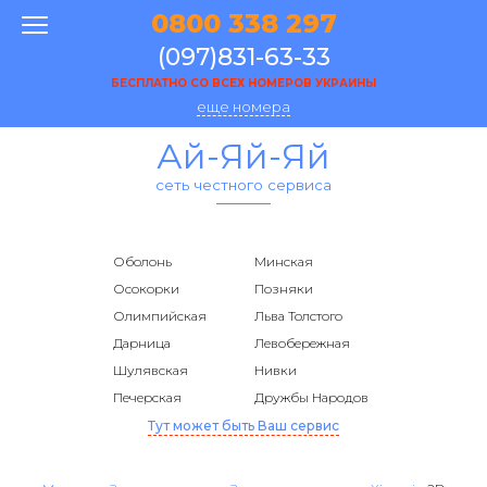
0800 338 297
(097)831-63-33
БЕСПЛАТНО СО ВСЕХ НОМЕРОВ УКРАИНЫ
еще номера
Ай-Яй-Яй
сеть честного сервиса
Оболонь
Минская
Осокорки
Позняки
Олимпийская
Льва Толстого
Дарница
Левобережная
Шулявская
Нивки
Печерская
Дружбы Народов
Тут может быть Ваш сервис