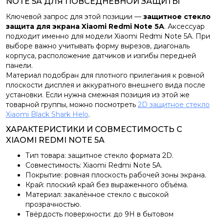
NOTE 5A ДЛЯ ПОВСЕДНЕВНОЙ ЗАЩИТЫ
Ключевой запрос для этой позиции —
защитное стекло
защита для экрана Xiaomi Redmi Note 5A
. Аксессуар
подходит именно для модели Xiaomi Redmi Note 5A. При
выборе важно учитывать форму вырезов, диагональ
корпуса, расположение датчиков и изгибы передней
панели.
Материал подобран для плотного прилегания к ровной
плоскости дисплея и аккуратного внешнего вида после
установки. Если нужна смежная позиция из этой же
товарной группы, можно посмотреть
2D защитное стекло
Xiaomi Black Shark Helo
.
ХАРАКТЕРИСТИКИ И СОВМЕСТИМОСТЬ С
XIAOMI REDMI NOTE 5A
Тип товара: защитное стекло формата 2D.
Совместимость: Xiaomi Redmi Note 5A.
Покрытие: ровная плоскость рабочей зоны экрана.
Край: плоский край без выраженного объёма.
Материал: закалённое стекло с высокой
прозрачностью.
Твёрдость поверхности: до 9H в бытовом