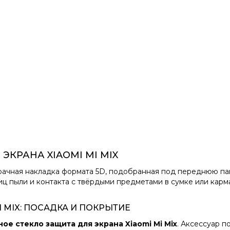
ЭКРАНА XIAOMI MI MIX
рачная накладка формата 5D, подобранная под переднюю па
иц пыли и контакта с твёрдыми предметами в сумке или карм
I MIX: ПОСАДКА И ПОКРЫТИЕ
ое стекло защита для экрана Xiaomi Mi Mix
. Аксессуар п