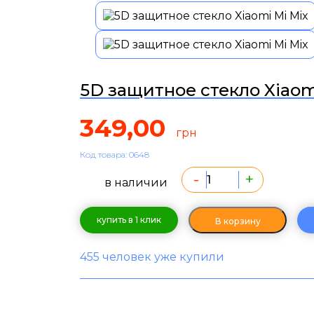
5D защитное стекло Xiaom
349,00
грн
Код товара: 0648
-
+
в наличии
купить в 1 клик
В корзину
455 человек уже купили