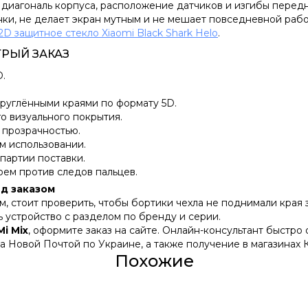
 диагональ корпуса, расположение датчиков и изгибы перед
нки, не делает экран мутным и не мешает повседневной рабо
2D защитное стекло Xiaomi Black Shark Helo
.
ТРЫЙ ЗАКАЗ
D.
руглёнными краями по формату 5D.
о визуального покрытия.
 прозрачностью.
м использовании.
 партии поставки.
оем против следов пальцев.
ед заказом
м, стоит проверить, чтобы бортики чехла не поднимали края
ь устройство с разделом по бренду и серии.
i Mix
, оформите заказ на сайте. Онлайн-консультант быстро
а Новой Почтой по Украине, а также получение в магазинах 
Похожие