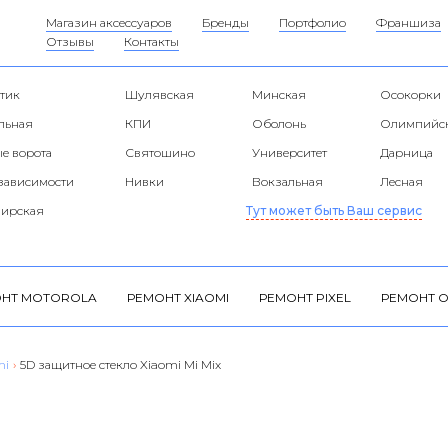
Магазин аксессуаров
Бренды
Портфолио
Франшиза
Отзывы
Контакты
тик
Шулявская
Минская
Осокорки
альная
КПИ
Оболонь
Олимпийс
е ворота
Святошино
Университет
Дарница
езависимости
Нивки
Вокзальная
Лесная
ирская
Тут может быть Ваш сервис
НТ MOTOROLA
РЕМОНТ XIAOMI
РЕМОНТ PIXEL
РЕМОНТ O
mi
›
5D защитное стекло Xiaomi Mi Mix