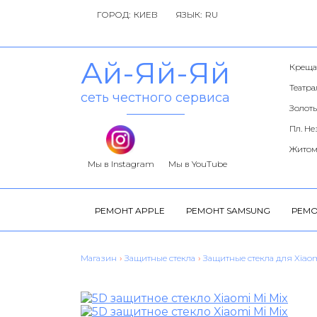
ГОРОД:
ЯЗЫК:
Ай-Яй-Яй
Креща
Театр
сеть честного сервиса
Золоты
Пл. Н
Житом
Мы в Instagram
Мы в YouTube
РЕМОНТ APPLE
РЕМОНТ SAMSUNG
РЕМО
Магазин
›
Защитные стекла
›
Защитные стекла для Xiao