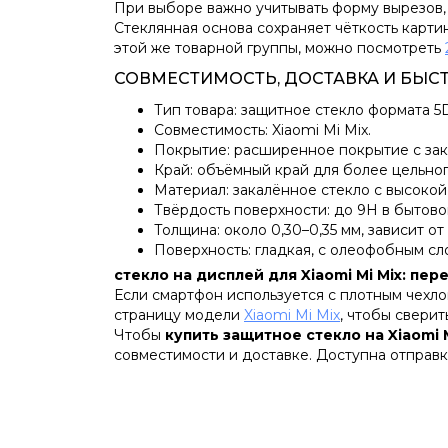
При выборе важно учитывать форму вырезов,
Стеклянная основа сохраняет чёткость карти
этой же товарной группы, можно посмотреть
СОВМЕСТИМОСТЬ, ДОСТАВКА И БЫС
Тип товара: защитное стекло формата 5
Совместимость: Xiaomi Mi Mix.
Покрытие: расширенное покрытие с зак
Край: объёмный край для более цельног
Материал: закалённое стекло с высокой
Твёрдость поверхности: до 9H в бытово
Толщина: около 0,30–0,35 мм, зависит от
Поверхность: гладкая, с олеофобным сл
стекло на дисплей для Xiaomi Mi Mix: пер
Если смартфон используется с плотным чехло
страницу модели
Xiaomi Mi Mix
, чтобы сверит
Чтобы
купить защитное стекло на Xiaomi M
совместимости и доставке. Доступна отправк