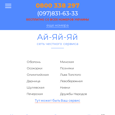
0800 338 297
(097)831-63-33
БЕСПЛАТНО СО ВСЕХ НОМЕРОВ УКРАИНЫ
еще номера
Ай-Яй-Яй
сеть честного сервиса
Оболонь
Минская
Осокорки
Позняки
Олимпийская
Льва Толстого
Дарница
Левобережная
Шулявская
Нивки
Печерская
Дружбы Народов
Тут может быть Ваш сервис