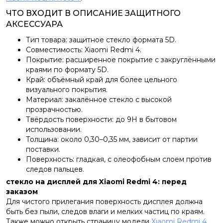
ЧТО ВХОДИТ В ОПИСАНИЕ ЗАЩИТНОГО
АКСЕССУАРА
Тип товара: защитное стекло формата 5D.
Совместимость: Xiaomi Redmi 4.
Покрытие: расширенное покрытие с закруглёнными
краями по формату 5D.
Край: объёмный край для более цельного
визуального покрытия.
Материал: закалённое стекло с высокой
прозрачностью.
Твёрдость поверхности: до 9H в бытовом
использовании.
Толщина: около 0,30–0,35 мм, зависит от партии
поставки.
Поверхность: гладкая, с олеофобным слоем против
следов пальцев.
стекло на дисплей для Xiaomi Redmi 4: перед
заказом
Для чистого прилегания поверхность дисплея должна
быть без пыли, следов влаги и мелких частиц по краям.
Также можно открыть страницу модели
Xiaomi Redmi 4
,