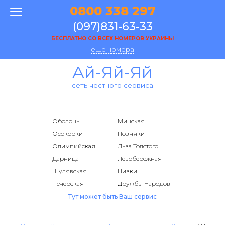
0800 338 297
(097)831-63-33
БЕСПЛАТНО СО ВСЕХ НОМЕРОВ УКРАИНЫ
еще номера
Ай-Яй-Яй
сеть честного сервиса
Оболонь
Минская
Осокорки
Позняки
Олимпийская
Льва Толстого
Дарница
Левобережная
Шулявская
Нивки
Печерская
Дружбы Народов
Тут может быть Ваш сервис