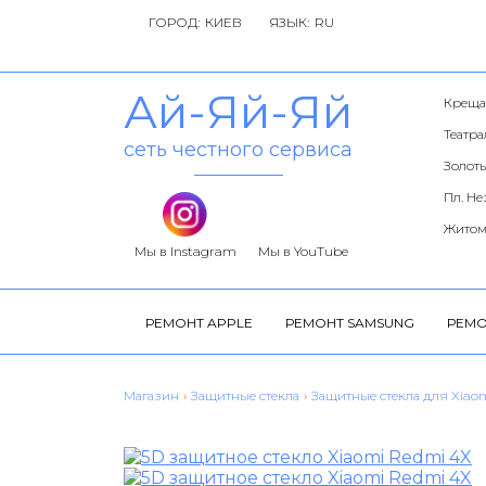
ГОРОД:
ЯЗЫК:
Ай-Яй-Яй
Креща
Театр
сеть честного сервиса
Золоты
Пл. Н
Житом
Мы в Instagram
Мы в YouTube
РЕМОНТ APPLE
РЕМОНТ SAMSUNG
РЕМО
Магазин
›
Защитные стекла
›
Защитные стекла для Xiao