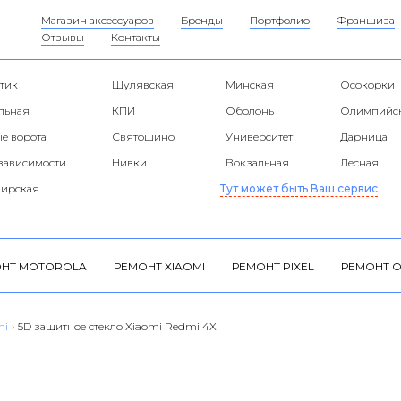
Магазин аксессуаров
Бренды
Портфолио
Франшиза
Отзывы
Контакты
тик
Шулявская
Минская
Осокорки
альная
КПИ
Оболонь
Олимпийс
е ворота
Святошино
Университет
Дарница
езависимости
Нивки
Вокзальная
Лесная
ирская
Тут может быть Ваш сервис
НТ MOTOROLA
РЕМОНТ XIAOMI
РЕМОНТ PIXEL
РЕМОНТ O
mi
›
5D защитное стекло Xiaomi Redmi 4X