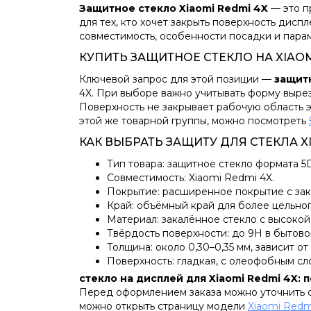
Защитное стекло Xiaomi Redmi 4X
— это п
для тех, кто хочет закрыть поверхность дисп
совместимость, особенности посадки и пара
КУПИТЬ ЗАЩИТНОЕ СТЕКЛО НА XIAOM
Ключевой запрос для этой позиции —
защитн
4X. При выборе важно учитывать форму вырез
Поверхность не закрывает рабочую область э
этой же товарной группы, можно посмотреть
КАК ВЫБРАТЬ ЗАЩИТУ ДЛЯ СТЕКЛА XI
Тип товара: защитное стекло формата 5
Совместимость: Xiaomi Redmi 4X.
Покрытие: расширенное покрытие с зак
Край: объёмный край для более цельног
Материал: закалённое стекло с высокой
Твёрдость поверхности: до 9H в бытово
Толщина: около 0,30–0,35 мм, зависит от
Поверхность: гладкая, с олеофобным сл
стекло на дисплей для Xiaomi Redmi 4X: 
Перед оформлением заказа можно уточнить со
можно открыть страницу модели
Xiaomi Redm