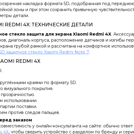
розрачная накладка формата 5D, подобранная под переднюю
лейной зоны и при этом сохранить привычную чувствительност
метры детали.
I REDMI 4X: ТЕХНИЧЕСКИЕ ДЕТАЛИ
ое стекло защита для экрана Xiaomi Redmi 4X
. Аксессу
ов, диагональ корпуса, расположение датчиков и изгибы пе
крана грубой рамкой и рассчитана на комфортное использов
5D защитное стекло Xiaomi Redmi Note 7
.
AOMI REDMI 4X
D.
руглёнными краями по формату 5D.
о визуального покрытия.
 прозрачностью.
м использовании.
 партии поставки.
оем против следов пальцев.
перед заказом
вместимость у онлайн-консультанта на сайте: обычно ответ 
i 4X
, чтобы сверить устройство с разделом по бренду и сери