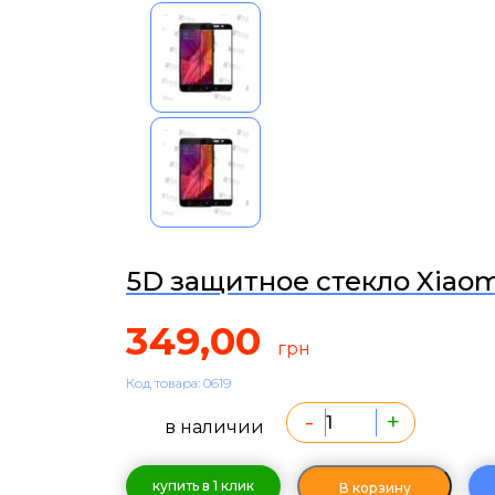
5D защитное стекло Xiao
349,00
грн
Код товара: 0619
-
+
в наличии
купить в 1 клик
В корзину