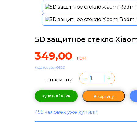
5D защитное стекло Xiaom
349,00
грн
Код товара: 0620
-
+
в наличии
купить в 1 клик
В корзину
455 человек уже купили