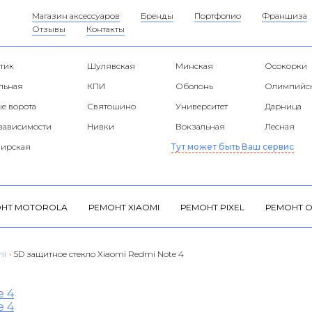
Магазин аксессуаров
Бренды
Портфолио
Франшиза
Отзывы
Контакты
тик
Шулявская
Минская
Осокорки
альная
КПИ
Оболонь
Олимпийс
е ворота
Святошино
Университет
Дарница
езависимости
Нивки
Вокзальная
Лесная
ирская
Тут может быть Ваш сервис
НТ MOTOROLA
РЕМОНТ XIAOMI
РЕМОНТ PIXEL
РЕМОНТ O
mi
›
5D защитное стекло Xiaomi Redmi Note 4