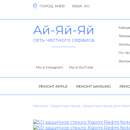
ГОРОД:
ЯЗЫК:
Ай-Яй-Яй
Креща
Театр
сеть честного сервиса
Золоты
Пл. Н
Житом
Мы в Instagram
Мы в YouTube
РЕМОНТ APPLE
РЕМОНТ SAMSUNG
РЕМО
Магазин
›
Защитные стекла
›
Защитные стекла для Xiao