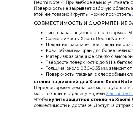
Redmi Note 4. При выборе важно учитывать ф
Поверхность не закрывает рабочую область э
этой же товарной группы, можно посмотреть
СОВМЕСТИМОСТЬ И ОФОРМЛЕНИЕ З
Тип товара: защитное стекло формата 5
Совместимость: Xiaomi Redmi Note 4.
Покрытие: расширенное покрытие с зак
Край: объёмный край для более цельног
Материал: закалённое стекло с высокой
Твёрдость поверхности: до 9H в бытово
Толщина: около 0,30–0,35 мм, зависит от
Поверхность: гладкая, с олеофобным сл
стекло на дисплей для Xiaomi Redmi Note
Перед оформлением заказа можно уточнить со
можно открыть страницу модели
Xiaomi Redm
Чтобы
купить защитное стекло на Xiaomi 
совместимости и доставке. Доступна отправк