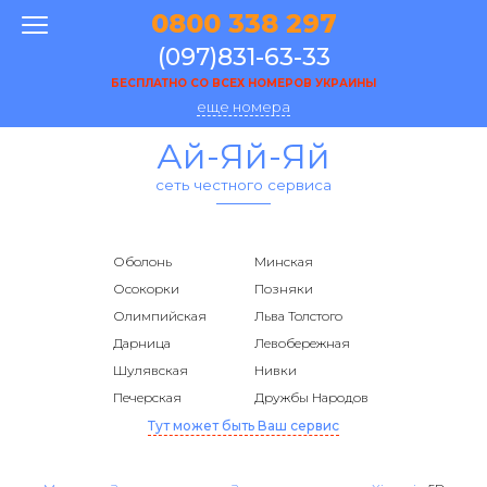
0800 338 297
(097)831-63-33
БЕСПЛАТНО СО ВСЕХ НОМЕРОВ УКРАИНЫ
еще номера
Ай-Яй-Яй
сеть честного сервиса
Оболонь
Минская
Осокорки
Позняки
Олимпийская
Льва Толстого
Дарница
Левобережная
Шулявская
Нивки
Печерская
Дружбы Народов
Тут может быть Ваш сервис