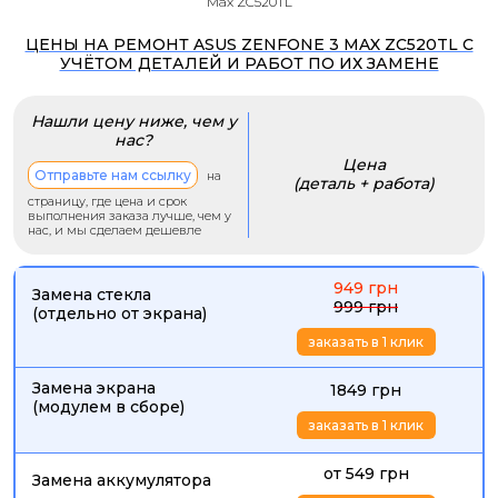
Max ZC520TL
ЦЕНЫ НА РЕМОНТ ASUS ZENFONE 3 MAX ZC520TL С
УЧЁТОМ ДЕТАЛЕЙ И РАБОТ ПО ИХ ЗАМЕНЕ
Нашли цену ниже, чем у
нас?
Цена
Отправьте нам ссылку
на
(деталь + работа)
страницу, где цена и срок
выполнения заказа лучше, чем у
нас, и мы сделаем дешевле
949 грн
Замена стекла
999 грн
(отдельно от экрана)
заказать в 1 клик
Замена экрана
1849 грн
(модулем в сборе)
заказать в 1 клик
от 549 грн
Замена аккумулятора