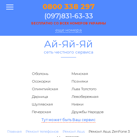
0800 338 297
(097)831-63-33
БЕСПЛАТНО СО ВСЕХ НОМЕРОВ УКРАИНЫ
еще номера
Ай-Яй-Яй
сеть честного сервиса
Оболонь
Минская
Осокорки
Позняки
Олимпийская
Льва Толстого
Дарница
Левобережная
Шулявская
Нивки
Печерская
Дружбы Народов
Тут может быть Ваш сервис
Главная
Ремонт телефонов
Ремонт Asus
Ремонт Asus ZenFone 3