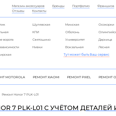
Магазин аксессуаров
Бренды
Портфолио
Франшиза
Отзывы
Контакты
тик
Шулявская
Минская
Осокорки
альная
КПИ
Оболонь
Олимпийс
е ворота
Святошино
Университет
Дарница
езависимости
Нивки
Вокзальная
Лесная
ирская
Тут может быть Ваш сервис
НТ MOTOROLA
РЕМОНТ XIAOMI
РЕМОНТ PIXEL
РЕМОНТ O
Ремонт Honor 7 PLK-L01
R 7 PLK-L01 С УЧЁТОМ ДЕТАЛЕЙ 