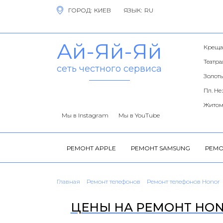
ГОРОД:
ЯЗЫК:
Ай-Яй-Яй
Креща
Театр
сеть честного сервиса
Золоты
Пл. Н
Житом
Мы в Instagram
Мы в YouTube
РЕМОНТ APPLE
РЕМОНТ SAMSUNG
РЕМО
Главная
Ремонт телефонов
Ремонт телефонов Honor
ЦЕНЫ НА РЕМОНТ HONO