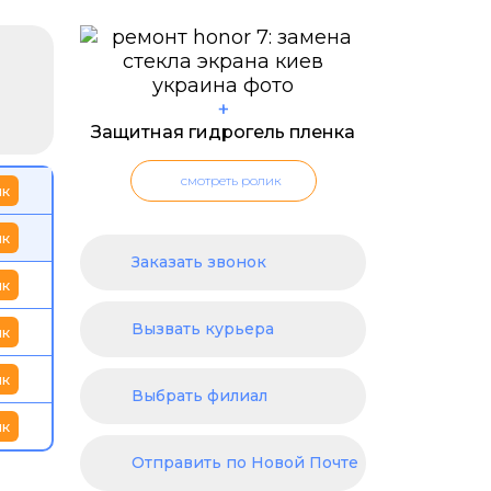
+
Защитная гидрогель пленка
смотреть ролик
ик
ик
Заказать звонок
ик
Вызвать курьера
ик
ик
Выбрать филиал
ик
Отправить по Новой Почте