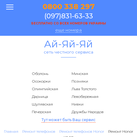
0800 338 297
(097)831-63-33
БЕСПЛАТНО СО ВСЕХ НОМЕРОВ УКРАИНЫ
еще номера
Ай-Яй-Яй
сеть честного сервиса
Оболонь
Минская
Осокорки
Позняки
Олимпийская
Льва Толстого
Дарница
Левобережная
Шулявская
Нивки
Печерская
Дружбы Народов
Тут может быть Ваш сервис
Главная
Ремонт телефонов
Ремонт телефонов Honor
Ремонт Honor