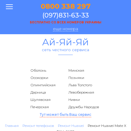
0800 338 297
(097)831-63-33
БЕСПЛАТНО СО ВСЕХ НОМЕРОВ УКРАИНЫ
еще номера
Ай-Яй-Яй
сеть честного сервиса
Оболонь
Минская
Осокорки
Позняки
Олимпийская
Льва Толстого
Дарница
Левобережная
Шулявская
Нивки
Печерская
Дружбы Народов
Тут может быть Ваш сервис
Главная
Ремонт телефонов
Ремонт Huawei
Ремонт Huawei Mate X