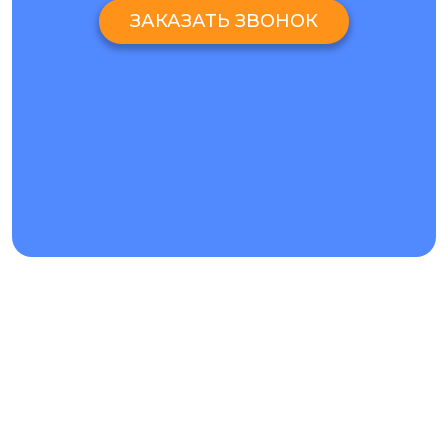
что для ремонта используются только самые
ЗАКАЗАТЬ ЗВОНОК
качественные детали
Профессиональный ремонт осуществляется
опытными сервисными специалистами.
Ремонт выполняется в кратчайшие сроки.
Консультации по нашим услугам можно получить по
телефону или через чат на нашем сайте.
Rate this page