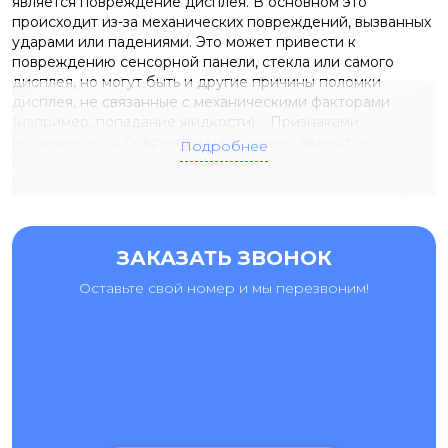
является повреждение дисплея. В основном это
происходит из-за механических повреждений, вызванных
ударами или падениями. Это может привести к
повреждению сенсорной панели, стекла или самого
дисплея, но могут быть и другие причины поломки
дисплея, не связанные с механическими факторами
(например, попадание жидкости). Признаками
механического повреждения, конечно, являются
Подробнее
повреждения экрана, но также и отсутствие
изображения, иногда появляются черные точки и
выгоревшие фрагменты, которые появляются при работе
других функций смартфона. При таких повреждениях
замена экрана Huawei
Mate X - единственное решение.
ЗАКАЗАТЬ ЗВОНОК
Оставьте свой номер и мы перезвоним!
ГДЕ МОЖНО ЗАКАЗАТЬ РЕМОНТ HUAWEI MATE X?
Заказывая
ремонт Huawei
Mate X в сервисном центре
"Ай-яй-яй", вы можете быть уверены в том:
что данные вашего телефона не будут потеряны;
что в наличии имеется современное,
профессиональное оборудование