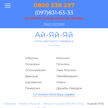
0800 338 297
(097)831-63-33
БЕСПЛАТНО СО ВСЕХ НОМЕРОВ УКРАИНЫ
еще номера
Ай-Яй-Яй
сеть честного сервиса
Оболонь
Минская
Осокорки
Позняки
Олимпийская
Льва Толстого
Дарница
Левобережная
Шулявская
Нивки
Печерская
Дружбы Народов
Тут может быть Ваш сервис
Главная
Ремонт Huawei
Ремонт Huawei P40 Pro Plus
Huawei P40