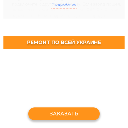
подключите к другому телефону. Если заряд пошел,
Подробнее
значит вы выяснили почему Huawei P40 Pro Plus не
заряжается. Если шнур и зарядное в порядке,
переходим к более серьезным причинам.
Выключите телефон и проверьте зарядное гнездо
телефона на наличие мусора и
влаги
. Засорённый
разъем – не редкость в повседневной жизни. Часто
РЕМОНТ ПО ВСЕЙ УКРАИНЕ
засор происходит, когда вы носите телефон в сумке
или кармане. Удалите мусор, если он есть. Делать это
лучше всего зубочисткой. Если чистка вам не помогла
и Huawei P40 Pro Plus не заряжается, тогда у вас
одна из двух оставшихся причин.
Проблемы с батареей. Причиной может быть износ
аккумулятора. В таком случае поможет только полная
его замена. К сожалению, самостоятельно разобрать
телефон и извлечь батарею вы не сможете. Для этого
лучше всего обратиться в сервис.
Проблемы с разъемом на плате. Со временем
ЗАКАЗАТЬ
использования телефона вы можете заметить, что
разъём для зарядки начал шататься. Это
свидетельствует о том, что в местах пайки появились