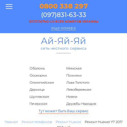
0800 338 297
(097)831-63-33
БЕСПЛАТНО СО ВСЕХ НОМЕРОВ УКРАИНЫ
еще номера
Ай-Яй-Яй
сеть честного сервиса
Оболонь
Минская
Осокорки
Позняки
Олимпийская
Льва Толстого
Дарница
Левобережная
Шулявская
Нивки
Печерская
Дружбы Народов
Тут может быть Ваш сервис
Главная
Ремонт телефонов
Ремонт Huawei
Ремонт Huawei Y7 2017