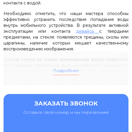
контакта с водой.
Необходимо отметить, что наши мастера способны
эффективно устранить последствия попадания воды
внутрь мобильного устройства. В результате активной
эксплуатации или контакта
девайса
с твердыми
предметами, на стекле появляются трещины, сколы или
царапины, наличие которых мешает качественному
воспроизведению изображения.
Замена стекла на новый оригинальный аналог позволяет
восстановить утраченную функциональность и внешнюю
Подробнее
эстетику гаджета.
Ремонт Хуавей
У7 2017 проводится в
случае, если аккумулятор перестает держать заряд,
внутрь смартфона попадает влага, скорость работы
устройства снижается. Однако, лидером в перечне
распространенных неисправностей является битый
экран. К частым поломкам относятся также вышедшие из
ЗАКАЗАТЬ ЗВОНОК
строя кнопки и скопление мусорных частиц в прорези
Оставьте свой номер и мы перезвоним!
динамика.
Воспользовавшись услугами сервисного центра «Ай-Яй-
Яй», Вы можете быть уверены в том, что все ремонтные