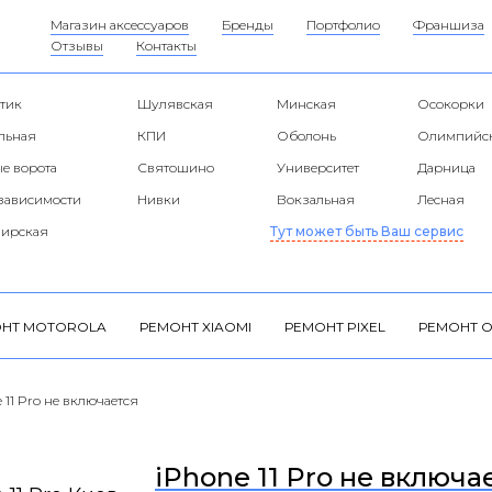
Магазин аксессуаров
Бренды
Портфолио
Франшиза
Отзывы
Контакты
тик
Шулявская
Минская
Осокорки
альная
КПИ
Оболонь
Олимпийс
е ворота
Святошино
Университет
Дарница
езависимости
Нивки
Вокзальная
Лесная
ирская
Тут может быть Ваш сервис
НТ MOTOROLA
РЕМОНТ XIAOMI
РЕМОНТ PIXEL
РЕМОНТ O
 11 Pro не включается
iPhone 11 Pro не включа