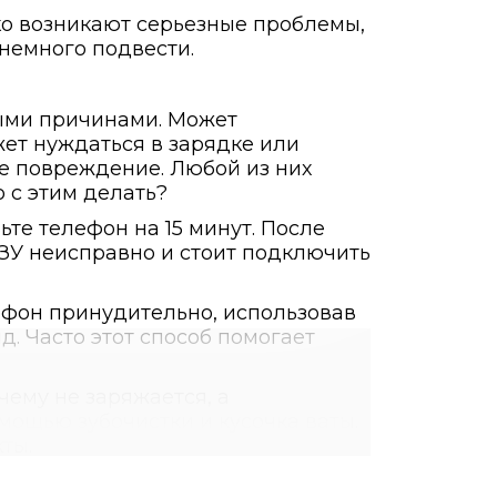
едко возникают серьезные проблемы,
 немного подвести.
ными причинами. Может
жет нуждаться в зарядке или
е повреждение. Любой из них
о с этим делать?
те телефон на 15 минут. После
 ЗУ неисправно и стоит подключить
ефон принудительно, использовав
д. Часто этот способ помогает
чему не заряжается, а
мощью зубочистки и кусочка ваты.
ты.