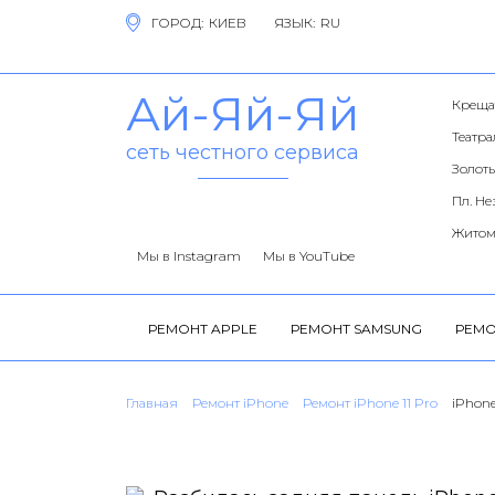
ГОРОД:
ЯЗЫК:
Ай-Яй-Яй
Креща
Театр
сеть честного сервиса
Золоты
Пл. Н
Житом
Мы в Instagram
Мы в YouTube
РЕМОНТ APPLE
РЕМОНТ SAMSUNG
РЕМО
Главная
Ремонт iPhone
Ремонт iPhone 11 Pro
iPhone