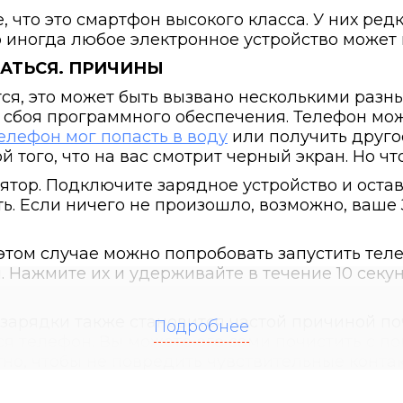
ете, что это смартфон высокого класса. У них р
о иногда любое электронное устройство может
ЧАТЬСЯ. ПРИЧИНЫ
ся, это может быть вызвано несколькими раз
а сбоя программного обеспечения. Телефон мо
елефон мог попасть в воду
или получить друго
того, что на вас смотрит черный экран. Но чт
тор. Подключите зарядное устройство и оставь
ть. Если ничего не произошло, возможно, ваше
этом случае можно попробовать запустить тел
 Нажмите их и удерживайте в течение 10 секун
зарядки также становится частой причиной по
Подробнее
ся телефон. Вы можете его сами почистить с по
тно, чтобы не повредить чувствительные контак