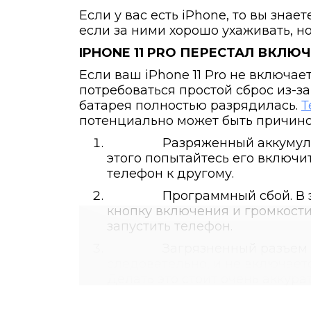
Если у вас есть iPhone, то вы зна
если за ними хорошо ухаживать, н
IPHONE 11 PRO ПЕРЕСТАЛ ВКЛЮ
Если ваш iPhone 11 Pro
не включает
потребоваться простой сброс из-з
батарея полностью разрядилась.
Т
потенциально может быть причиной 
Разряженный аккумуля
этого попытайтесь его включи
телефон к другому.
Программный сбой. В 
кнопку включения и громкости.
запустить телефон.
Загрязненный разъем 
следовательно, и не включает
Делать это стоит очень аккура