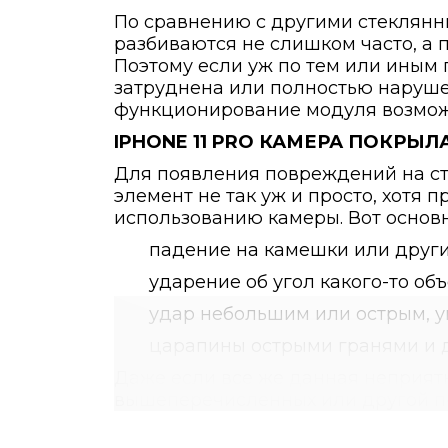
По сравнению с другими стеклян
разбиваются не слишком часто, а 
Поэтому если уж по тем или иным
затруднена или полностью нарушен
функционирование модуля возможн
IPHONE 11 PRO КАМЕРА ПОКРЫ
Для появления повреждений на сте
элемент не так уж и просто, хотя
использованию камеры. Вот основ
падение на камешки или други
ударение об угол какого-то объ
удар небольшим или острым, 
царапины острыми гранями и 
Даже если все же данная неприятн
вышеперечисленных или другой пр
неисправность и вернуть камере 