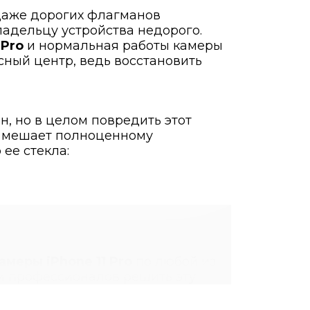
аже дорогих флагманов
ладельцу устройства недорого.
 Pro
и нормальная работы камеры
сный центр, ведь восстановить
, но в целом повредить этот
но мешает полноценному
ее стекла:
амеры iPhone 11 Pro
по любой из
и профессионалов решить эту