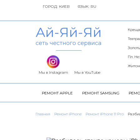
ГОРОД:
ЯЗЫК:
Ай-Яй-Яй
Креща
Театр
сеть честного сервиса
Золоты
Пл. Н
Житом
Мы в Instagram
Мы в YouTube
РЕМОНТ APPLE
РЕМОНТ SAMSUNG
РЕМО
Главная
Ремонт iPhone
Ремонт iPhone 11 Pro
Разбил