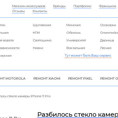
Магазин аксессуаров
Бренды
Портфолио
Франшиза
Отзывы
Контакты
тик
Шулявская
Минская
Осокорки
альная
КПИ
Оболонь
Олимпийс
е ворота
Святошино
Университет
Дарница
езависимости
Нивки
Вокзальная
Лесная
ирская
Тут может быть Ваш сервис
НТ MOTOROLA
РЕМОНТ XIAOMI
РЕМОНТ PIXEL
РЕМОНТ O
ось стекло камеры iPhone 11 Pro
Разбилось стекло камер