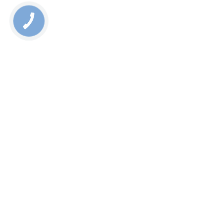
КНОПКА
СВЯЗИ
Ай-Яй-Яй