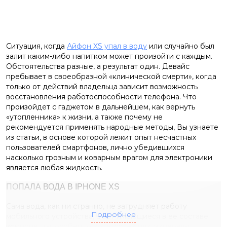
Ситуация, когда
Айфон XS упал в воду
или случайно был
залит каким-либо напитком может произойти с каждым.
Обстоятельства разные, а результат один. Девайс
пребывает в своеобразной «клинической смерти», когда
только от действий владельца зависит возможность
восстановления работоспособности телефона. Что
произойдет с гаджетом в дальнейшем, как вернуть
«утопленника» к жизни, а также почему не
рекомендуется применять народные методы, Вы узнаете
из статьи, в основе которой лежит опыт несчастных
пользователей смартфонов, лично убедившихся
насколько грозным и коварным врагом для электроники
является любая жидкость.
ПОПАЛА ВОДА В IPHONE XS
Сама вода, как ни странно, не затрудняет работу
Подробнее
мобильного устройства, а вот имеющиеся в ее составе
компоненты, особенно ионы солей или минералы,