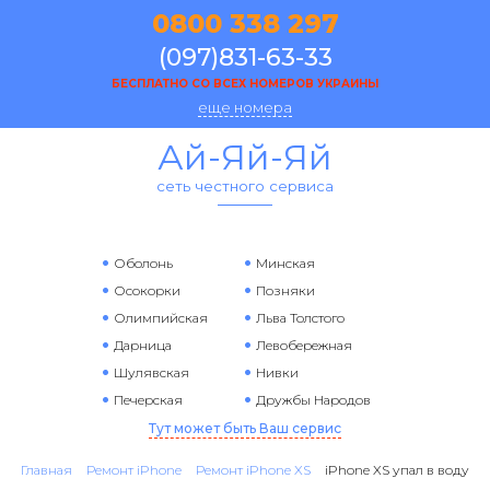
0800 338 297
(097)831-63-33
БЕСПЛАТНО СО ВСЕХ НОМЕРОВ УКРАИНЫ
еще номера
Ай-Яй-Яй
сеть честного сервиса
Оболонь
Минская
Осокорки
Позняки
Олимпийская
Льва Толстого
Дарница
Левобережная
Шулявская
Нивки
Печерская
Дружбы Народов
Тут может быть Ваш сервис
Главная
Ремонт iPhone
Ремонт iPhone XS
iPhone XS упал в воду