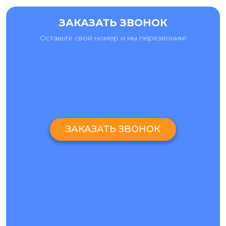
поверхности телефона всю видимую влагу. При этом,
нельзя использовать для сушки фен или класть смартфон
ЗАКАЗАТЬ ЗВОНОК
в рис. В первом случае горячий воздух способен
ускорить разрушение контактов на плате, а во втором рис
Оставьте свой номер и мы перезвоним!
поглощает только влагу, но бессилен в отношении
растворенных в воде минералов и солей. В результате,
оставшиеся отложения медленно будут разъедать
изнутри жизненно важные элементы девайса. Что делать
если iPhone XS утонул? Обязательно отнесите телефон в
сервисный центр, где опытные мастера проведут
следующие действия:
Выполнят комплексную диагностику;
ЗАКАЗАТЬ ЗВОНОК
Осуществят чистку и сушку с помощью специального
оборудования;
Заменят не подлежащие восстановлению
комплектующие.