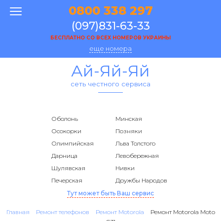
0800 338 297
(097)831-63-33
БЕСПЛАТНО СО ВСЕХ НОМЕРОВ УКРАИНЫ
еще номера
Ай-Яй-Яй
сеть честного сервиса
Оболонь
Минская
Осокорки
Позняки
Олимпийская
Льва Толстого
Дарница
Левобережная
Шулявская
Нивки
Печерская
Дружбы Народов
Тут может быть Ваш сервис
Главная
Ремонт телефонов
Ремонт Motorola
Ремонт Motorola Moto