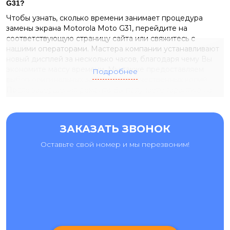
G31
?
Чтобы узнать, сколько времени занимает процедура
замены экрана Motorola Moto G31, перейдите на
соответствующую страницу сайта или свяжитесь с
нашими операторами. Мастера компании устанавливают
новый дисплей за несколько часов, благодаря чему Вы
экономите массу времени. Мы также предоставляем
Подробнее
выбор оригинальных запчастей и качественных копий.
После завершения ремонта Вы получаете гарантию на
выполненные услуги и установленные комплектующие.
Необходимость
замены дисплея
Motorola Moto G31
возникает в следующих случаях:
ЗАКАЗАТЬ ЗВОНОК
подсветка дисплея плохо работает,
Оставьте свой номер и мы перезвоним!
сенсор не реагирует на прикосновения,
пятна и полосы разного размера не позволяют
просматривать информацию на экране,
образовались разводы и битые пиксели.