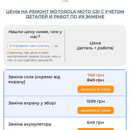
G31
ЦЕНЫ НА РЕМОНТ MOTOROLA MOTO G31 С УЧЁТОМ
ДЕТАЛЕЙ И РАБОТ ПО ИХ ЗАМЕНЕ
Нашли цену ниже, чем у
нас?
Цена
Отправьте нам ссылку
на
(деталь + работа)
страницу, где цена и срок
выполнения заказа лучше, чем у
нас, и мы сделаем дешевле
749 грн
Заміна скла (окремо від
849 грн
екрану)
заказать в 1 клик
1599 грн
Заміна екрану у зборі
заказать в 1 клик
649 грн
Заміна акумулятора