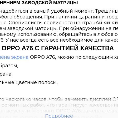
АНЕНИЕМ ЗАВОДСКОЙ МАТРИЦЫ
надобиться в самый удобный момент. Трещины
рубого обращения. При наличии царапин и тре
ене. Специалисты сервисного центра «Ай-яй-я
ием заводской матрицы. При обнаружении на п
ьному использованию, обращайтесь в любое о
. У нас всегда есть все необходимое для каче
А
OPPO A76
С ГАРАНТИЕЙ КАЧЕСТВА
ена экрана
OPPO A76, можно по следующим ха
бразом,
рана,
льные цветные полосы,
о несколько часов, чтобы заменить дисплей O
емонтных работ, что гарантирует качественн
нные услуги.
Подробнее