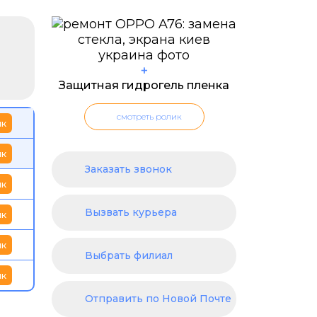
+
Защитная гидрогель пленка
смотреть ролик
ик
ик
Заказать звонок
ик
Вызвать курьера
ик
ик
Выбрать филиал
ик
Отправить по Новой Почте