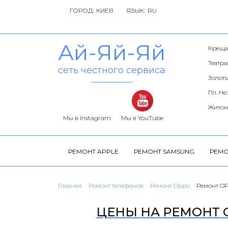
ГОРОД:
ЯЗЫК:
Ай-Яй-Яй
Креща
Театр
сеть честного сервиса
Золоты
Пл. Н
Житом
Мы в Instagram
Мы в YouTube
РЕМОНТ APPLE
РЕМОНТ SAMSUNG
РЕМО
Главная
Ремонт телефонов
Ремонт Oppo
Ремонт O
ЦЕНЫ НА РЕМОНТ O