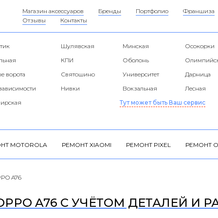
Магазин аксессуаров
Бренды
Портфолио
Франшиза
Отзывы
Контакты
тик
Шулявская
Минская
Осокорки
альная
КПИ
Оболонь
Олимпийс
е ворота
Святошино
Университет
Дарница
езависимости
Нивки
Вокзальная
Лесная
ирская
Тут может быть Ваш сервис
НТ MOTOROLA
РЕМОНТ XIAOMI
РЕМОНТ PIXEL
РЕМОНТ O
PPO A76
PPO A76 С УЧЁТОМ ДЕТАЛЕЙ И Р