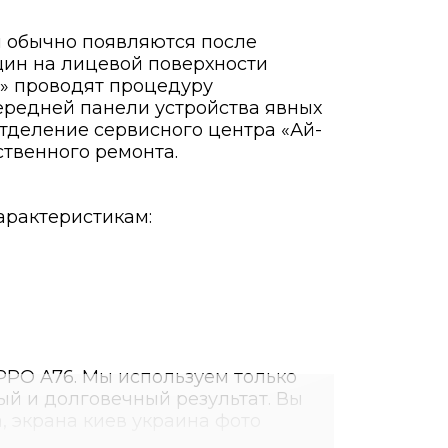
 обычно появляются после
щин на лицевой поверхности
й» проводят процедуру
ередней панели устройства явных
тделение сервисного центра «Ай-
ственного ремонта.
рактеристикам:
PPO A76. Мы используем только
ый и долговечный результат. Вы