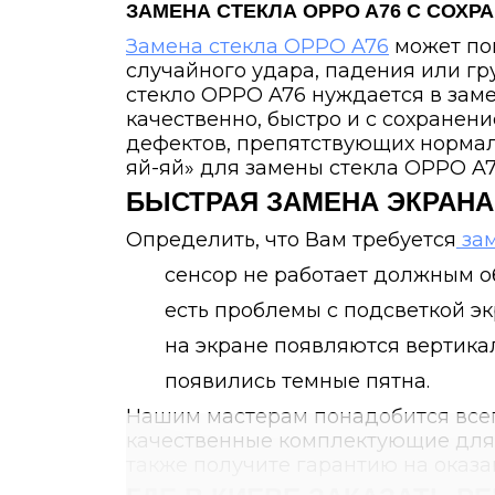
ЗАМЕНА СТЕКЛА
OPPO A76
С СОХР
Замена стекла OPPO A76
может по
случайного удара, падения или г
стекло OPPO A76 нуждается в зам
качественно, быстро и с сохранен
дефектов, препятствующих нормал
яй-яй» для замены стекла OPPO A76
БЫСТРАЯ ЗАМЕНА ЭКРАН
Определить, что Вам требуется
зам
сенсор не работает должным о
есть проблемы с подсветкой эк
на экране появляются вертика
появились темные пятна.
Нашим мастерам понадобится всег
качественные комплектующие для р
также получите гарантию на оказа