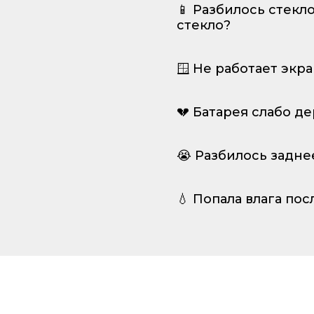
📱 Разбилось стекл
стекло?
🪟 Не работает экр
💔 Батарея слабо д
😭 Разбилось задне
💧 Попала влага пос