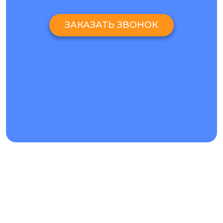
КОМПЛЕКСНЫЙ РЕМОНТ OPPO RENO 4 PRO ЛЮБЫХ
НЕИСПРАВНОСТЕЙ
ЗАКАЗАТЬ ЗВОНОК
Замена стекла и экрана
– это не весь перечень услуг,
который мы проводим в нашем сервисе. Каждый день мы
проводим ремонтные работы самой различной
сложности:
замена аккумулятора;
восстановление телефона после попадания
воды;
читка динамика и микрофона от пыли;
замена физических кнопок;
ремонт разъема зарядки (usb коннектора).
На каждую из услуг сервиса предоставляется гарантия,
которой вы можете воспользоваться в случае появления
замечаний к результату работы мастера.