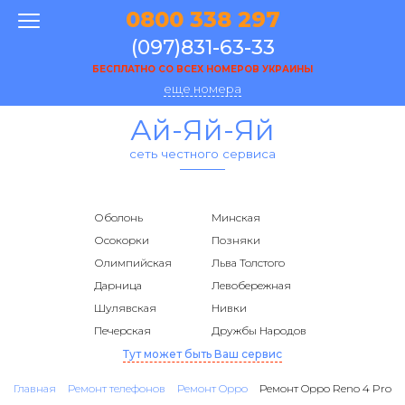
0800 338 297
(097)831-63-33
БЕСПЛАТНО СО ВСЕХ НОМЕРОВ УКРАИНЫ
еще номера
Ай-Яй-Яй
сеть честного сервиса
Оболонь
Минская
Осокорки
Позняки
Олимпийская
Льва Толстого
Дарница
Левобережная
Шулявская
Нивки
Печерская
Дружбы Народов
Тут может быть Ваш сервис
Главная
Ремонт телефонов
Ремонт Oppo
Ремонт Oppo Reno 4 Pro