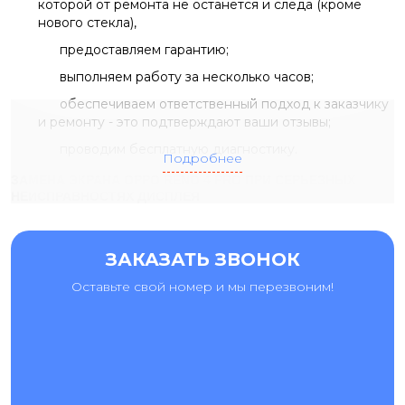
которой от ремонта не останется и следа (кроме
нового стекла),
предоставляем гарантию;
выполняем работу за несколько часов;
обеспечиваем ответственный подход к заказчику
и ремонту - это подтверждают ваши отзывы;
проводим бесплатную диагностику.
Подробнее
ЗАМЕНА ЭКРАНА OPPO RENO 4 PRO ПРИ СЕРЬЕЗНЫХ
НЕИСПРАВНОСТЯХ ДИСПЛЕЯ
Иногда при падении разбивается только стекло, а иногда
на дисплее могут появиться цветные полосы или экран не
ЗАКАЗАТЬ ЗВОНОК
реагирует на нажатия. В случае серьезного повреждения
потребуется замена экрана Oppo Reno 4 Pro. Мастера
Оставьте свой номер и мы перезвоним!
“Ай-яй-яй” заменят поврежденную деталь за 2-3 часа. Для
этого вам необходимо приехать в любой из наших
филиалов, что находятся в Киеве или отправить
устройство курьером. В том случае, если вы проживаете
за пределами столицы, вы можете придать
телефон
посредством Новой Почтой.