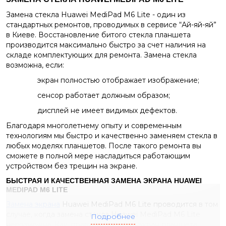
Замена стекла Huawei MediPad M6 Lite - один из
стандартных ремонтов, проводимых в сервисе “Ай-яй-яй”
в Киеве. Восстановление битого стекла планшета
производится максимально быстро за счет наличия на
складе комплектующих для ремонта.
Замена стекла
возможна, если:
экран полностью отображает изображение;
сенсор работает должным образом;
дисплей не имеет видимых дефектов.
Благодаря многолетнему опыту и современным
технологиям мы быстро и качественно заменяем стекла в
любых моделях планшетов. После такого ремонта вы
сможете в полной мере насладиться работающим
устройством без трещин на экране.
БЫСТРАЯ И КАЧЕСТВЕННАЯ ЗАМЕНА ЭКРАНА HUAWEI
MEDIPAD M6 LITE
Замена экрана
Huawei MediPad M6 Lite проводится в том
случае, когда замена стекла Huawei MediPad M6 Lite
Подробнее
невозможна. Как, правило при этом экран планшета