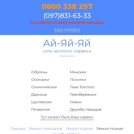
0800 338 297
(097)831-63-33
БЕСПЛАТНО СО ВСЕХ НОМЕРОВ УКРАИНЫ
еще номера
Ай-Яй-Яй
сеть честного сервиса
Оболонь
Минская
Осокорки
Позняки
Олимпийская
Льва Толстого
Дарница
Левобережная
Шулявская
Нивки
Печерская
Дружбы Народов
Тут может быть Ваш сервис
Главная
Ремонт планшетов
Ремонт Huawei
Ремонт Huawei