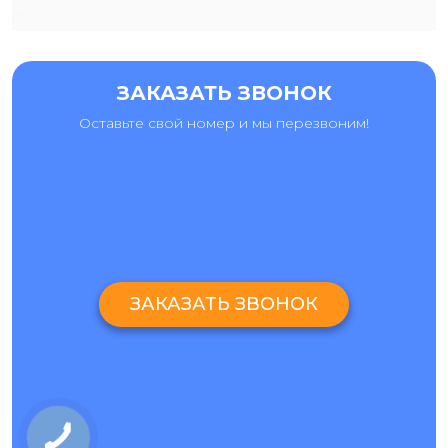
плохо показывает картинку или вовсе не работает
(“черный экран”), появляются пятна и полосы, а сенсор
частично или полностью не реагирует на нажатия.
Ремонт занимает всего несколько часов, а для замены мы
ЗАКАЗАТЬ ЗВОНОК
используем экраны наилучшего качества.
Оставьте свой номер и мы перезвоним!
РЕМОНТ HUAWEI MEDIPAD M6 LITE ЛЮБОЙ СЛОЖНОСТИ В
СЕРВИСЕ “АЙ-ЯЙ-ЯЙ”
В СЦ “Ай-яй-яй” мы проводим комплексный ремонт
Huawei MediPad M6 Lite. В то время как замена стекла
Huawei MediPad M6 Lite - это услуга, которой вы
пользуетесь чаще всего, ремонт планшета также
охватывает другие неисправности, такие как разбитый
ЗАКАЗАТЬ ЗВОНОК
корпус и проблемы с аккумулятором, кнопками, камерой
и датчиками.
Наши сервисы находятся в Киеве и
расположены почти во всех густонаселенных районах
города возле станций метро, за счет чего их легко найти и
удобно к ним добраться. На сайте находится
информация о точных адресах офисов, а также
инструкции как их найти и как лучше пройти от станции