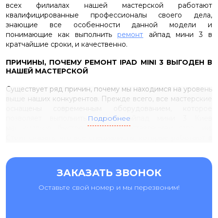
всех филиалах нашей мастерской работают
квалифицированные профессионалы своего дела,
знающие все особенности данной модели и
понимающие как выполнить
ремонт
айпад мини 3 в
кратчайшие сроки, и качественно.
ПРИЧИНЫ, ПОЧЕМУ РЕМОНТ IPAD MINI 3 ВЫГОДЕН В
НАШЕЙ МАСТЕРСКОЙ
Существует ряд причин, почему мы находимся на уровень
выше наших конкурентов. Прежде всего, все мастерские
оснащены современным оборудованием, которое
позволяет выполнить ремонт айпад мини 3 Киев
Подробнее
максимально быстро и с предоставлением гарантии.
Стоит сказать, что все специалисты, которые работают в
нашей команде, являются профессионалами. Они
регулярно повышают свою квалификацию и знают, как
устранить основные проблемы, возникающие в
ЗАКАЗАТЬ ЗВОНОК
устройстве данной модели. В своей работе ими
используются профессиональные инструменты,
Оставьте свой номер и мы перезвоним!
позволяющие выполнить работы быстро. Стоит сказать,
что после выполнения ремонтных работ, на
отремонтированный гаджет предоставляется