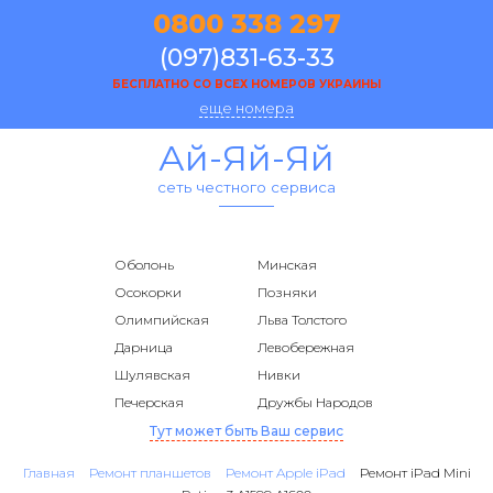
0800 338 297
(097)831-63-33
БЕСПЛАТНО СО ВСЕХ НОМЕРОВ УКРАИНЫ
еще номера
Ай-Яй-Яй
сеть честного сервиса
Оболонь
Минская
Осокорки
Позняки
Олимпийская
Льва Толстого
Дарница
Левобережная
Шулявская
Нивки
Печерская
Дружбы Народов
Тут может быть Ваш сервис
Главная
Ремонт планшетов
Ремонт Apple iPad
Ремонт iPad Mini