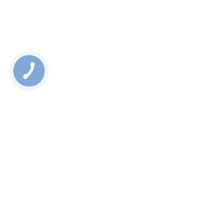
Написать письмо на адрес электронной почты.
Предоставить свой Apple iPad Mini 3 в ремонт очень
просто. Необходимо привести его в один из наших
филиалов. В случае если Вы находитесь не в Киеве, то
рекомендуется отправить гаджет службой курьерской
доставки товаров. Уже через несколько дней, полностью
отремонтированный гаджет будет отправлен обратно и
вы без проблем, сможете им пользоваться еще
длительное время.