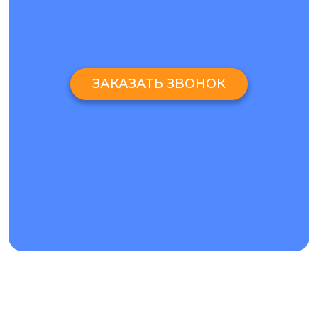
гарантийное обслуживание. Если в период действия
гарантии
устройство
ломается, то существует
возможность отремонтировать его совершенно
бесплатно.
КАК СДАТЬ В РЕМОНТ АЙПАД МИНИ 3 В "АЙ-ЯЙ-ЯЙ"
ЗАКАЗАТЬ ЗВОНОК
Чтобы сэкономить время на личном посещении
мастерской, мы предоставляем консультации по
интересующим клиента вопросам. Для этого необходимо
связаться с представителем мастерской одним из
следующих способов:
Позвонить по телефону, размещенному в разделе
контактной информации.
Связаться посредством Skype или Viber.
Оставить заявку на сайте, после обработки которой,
представитель мастерской свяжется с клиентом.