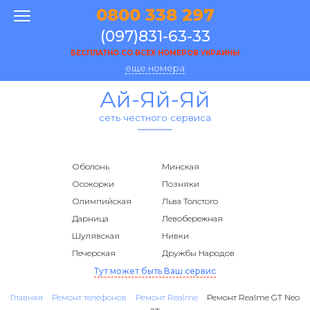
0800 338 297
(097)831-63-33
БЕСПЛАТНО СО ВСЕХ НОМЕРОВ УКРАИНЫ
еще номера
Ай-Яй-Яй
сеть честного сервиса
Оболонь
Минская
Осокорки
Позняки
Олимпийская
Льва Толстого
Дарница
Левобережная
Шулявская
Нивки
Печерская
Дружбы Народов
Тут может быть Ваш сервис
Главная
Ремонт телефонов
Ремонт Realme
Ремонт Realme GT Neo