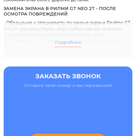
ЗАМЕНА ЭКРАНА В РИЛМИ GT NEO 2T - ПОСЛЕ
ОСМОТРА ПОВРЕЖДЕНИЙ
Обращение к специалисту по замене экрана Realme GT
Neo 2t, руководствуясь лишь субъективным мнением,
может привести к неверному решению, а для
действительно точного и взвешенного решения важно
Подробнее
тщательно проверить гаджет на предмет масштабов
проблемы. Специализированные центры Ай-Яй-Яй
предлагают самые современные услуги:
Основная диагностика проводится бесплатно;
ЗАКАЗАТЬ ЗВОНОК
замена экрана Realme GT Neo 2t
выполняется точно
на специализированном оборудовании;
Оставьте свой номер и мы перезвоним!
условия оговариваются заранее и строго
соблюдаются.
Придерживаясь этих принципов и еще нескольких
важных правил, мы можем гарантировать нашим клиентам,