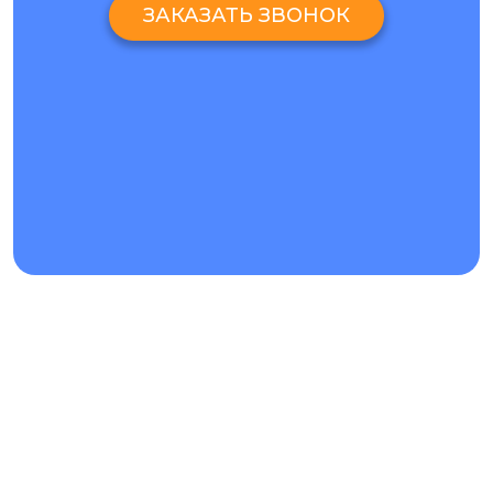
что ремонт Realme GT Neo 2t в мастерских нашей
ЗАКАЗАТЬ ЗВОНОК
компании будет выполнен качественно и выгодно.
Rate this page