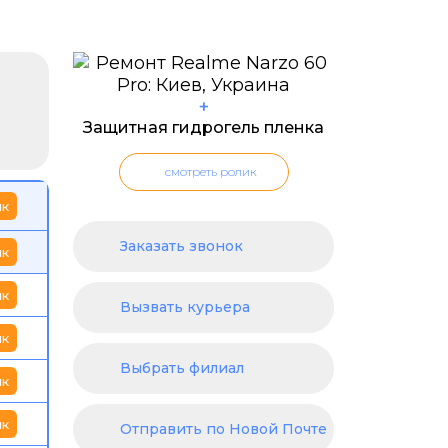
+
Защитная гидрогель пленка
смотреть ролик
ик
Заказать звонок
ик
ик
Вызвать курьера
ик
Выбрать филиал
ик
ик
Отправить по Новой Почте