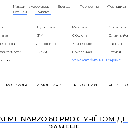
Магазин аксессуаров
Бренды
Портфолио
Франшиза
Отзывы
Контакты
тик
Шулявская
Минская
Осокорки
альная
КПИ
Оболонь
Олимпийс
е ворота
Святошино
Университет
Дарница
езависимости
Нивки
Вокзальная
Лесная
ирская
Тут может быть Ваш сервис
НТ MOTOROLA
РЕМОНТ XIAOMI
РЕМОНТ PIXEL
РЕМОНТ O
LME NARZO 60 PRO С УЧЁТОМ ДЕ
ЗАМЕНЕ