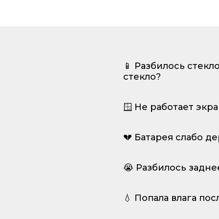
📱 Разбилось стекл
стекло?
🪟 Не работает экр
💔 Батарея слабо д
😭 Разбилось задне
💧 Попала влага пос