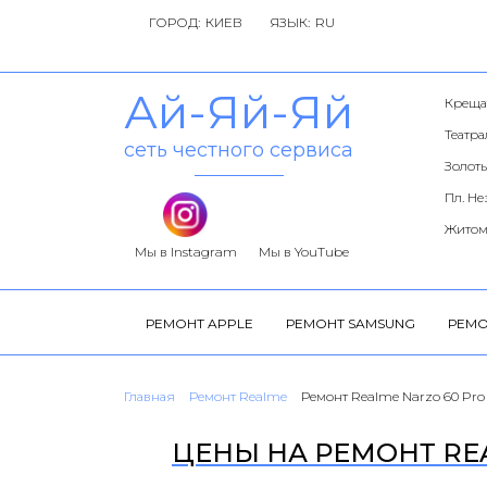
ГОРОД:
ЯЗЫК:
Ай-Яй-Яй
Креща
Театр
сеть честного сервиса
Золоты
Пл. Н
Житом
Мы в Instagram
Мы в YouTube
РЕМОНТ APPLE
РЕМОНТ SAMSUNG
РЕМО
Главная
Ремонт Realme
Ремонт Realme Narzo 60 Pro
ЦЕНЫ НА РЕМОНТ REA