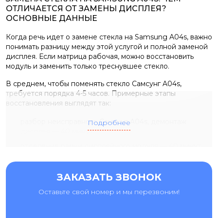
ОТЛИЧАЕТСЯ ОТ ЗАМЕНЫ ДИСПЛЕЯ?
ОСНОВНЫЕ ДАННЫЕ
Когда речь идет о замене стекла на Samsung A04s, важно
понимать разницу между этой услугой и полной заменой
дисплея. Если матрица рабочая, можно восстановить
модуль и заменить только треснувшее стекло.
В среднем, чтобы поменять стекло Самсунг A04s,
требуется порядка 4-5 часов. Примерные этапы
восстановления выглядят так:
разбор неисправного Самсунг A04s, демонтаж
Подробнее
дисплея — 40 минут;
отделение рамки дисплейного модуля — 40 минут;
срезка разбитого стекла с разбитого экрана — 40
минут;
ЗАКАЗАТЬ ЗВОНОК
ламинация нового сенсорного стекла и установка на
Оставьте свой номер и мы перезвоним!
родную матрицу — 40 минут;
установка дисплейной рамки — 30 минут;