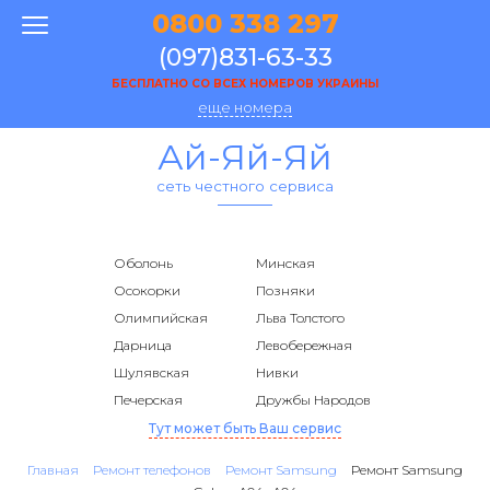
0800 338 297
(097)831-63-33
БЕСПЛАТНО СО ВСЕХ НОМЕРОВ УКРАИНЫ
еще номера
Ай-Яй-Яй
сеть честного сервиса
Оболонь
Минская
Осокорки
Позняки
Олимпийская
Льва Толстого
Дарница
Левобережная
Шулявская
Нивки
Печерская
Дружбы Народов
Тут может быть Ваш сервис
Главная
Ремонт телефонов
Ремонт Samsung
Ремонт Samsung