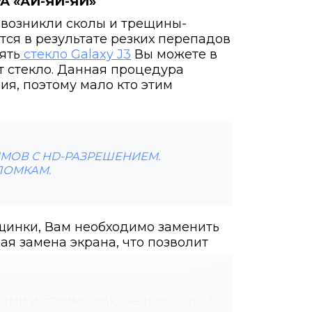
А «АЙ-ЯЙ-ЯЙ»
и возникли сколы и трещины-
тся в результате резких перепадов
ять
стекло Galaxy J3
Вы можете в
т стекло. Данная процедура
ия, поэтому мало кто этим
ЙМОВ С HD-РАЗРЕШЕНИЕМ.
ЛОМКАМ.
щинки, Вам необходимо заменить
ная замена экрана, что позволит
ками и стоимостью наших услуг Вы