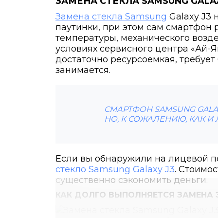
ЗАМЕНА СТЕКЛА SAMSUNG GALAX
Замена стекла Samsung
Galaxy J3 
паутинки, при этом сам смартфон 
температуры, механического возд
условиях сервисного центра «Ай-Я
достаточно ресурсоемкая, требует
занимается.
СМАРТФОН SAMSUNG GALA
НО, К СОЖАЛЕНИЮ, КАК И
Если вы обнаружили на лицевой п
стекло Samsung Galaxy J3
. Стоимо
существенно сэкономить деньги.
КАК ДОЛГО ВЫПОЛНЯЕТСЯ ЗАМЕНА Э