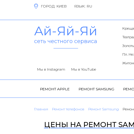
ГОРОД:
ЯЗЫК:
Ай-Яй-Яй
Креща
Театр
сеть честного сервиса
Золоты
Пл. Н
Житом
Мы в Instagram
Мы в YouTube
РЕМОНТ APPLE
РЕМОНТ SAMSUNG
РЕМО
Главная
Ремонт телефонов
Ремонт Samsung
Ремон
ЦЕНЫ НА РЕМОНТ SAMS