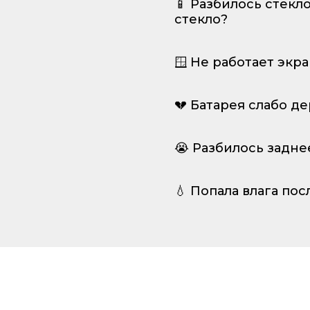
📱 Разбилось стекл
стекло?
🪟 Не работает экр
💔 Батарея слабо д
😭 Разбилось задне
💧 Попала влага пос