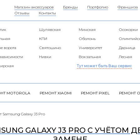
Магазин аксессуаров
Бренды
Портфолио
Франшиза
Отзывы
Контакты
тик
Шулявская
Минская
Осокорки
альная
КПИ
Оболонь
Олимпийс
е ворота
Святошино
Университет
Дарница
езависимости
Нивки
Вокзальная
Лесная
ирская
Тут может быть Ваш сервис
НТ MOTOROLA
РЕМОНТ XIAOMI
РЕМОНТ PIXEL
РЕМОНТ O
т Samsung Galaxy J3 Pro
UNG GALAXY J3 PRO С УЧЁТОМ Д
ЗАМЕНЕ