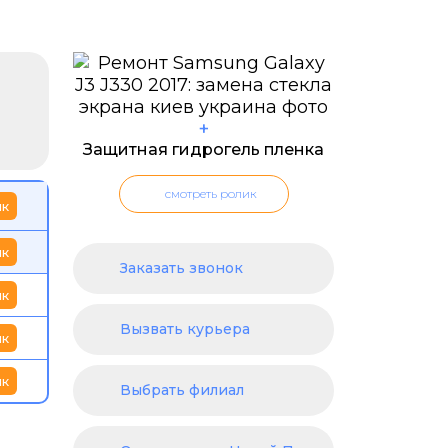
+
Защитная гидрогель пленка
смотреть ролик
ик
ик
Заказать звонок
ик
Вызвать курьера
ик
ик
Выбрать филиал