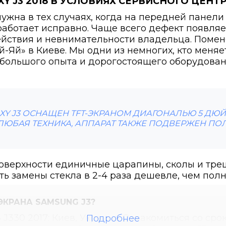
Y J3 2018 В УСЛОВИЯХ СЕРВИСНОГО ЦЕНТР
нужна в тех случаях, когда на передней панел
работает исправно. Чаще всего дефект появляе
ействия и невнимательности владельца. Помен
й-Яй» в Киеве. Мы одни из немногих, кто меняе
 большого опыта и дорогостоящего оборудован
XY J3 ОСНАЩЕН TFT-ЭКРАНОМ ДИАГОНАЛЬЮ 5 ДЮ
 ЛЮБАЯ ТЕХНИКА, АППАРАТ ТАКЖЕ ПОДВЕРЖЕН ПО
оверхности единичные царапины, сколы и тре
сть замены стекла в 2-4 раза дешевле, чем пол
КРАНА SAMSUNG J3?
Ознакомиться со сро
Подробнее