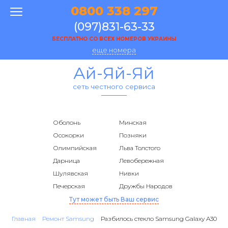
0800 338 297
(097)831-63-33
БЕСПЛАТНО СО ВСЕХ НОМЕРОВ УКРАИНЫ
еще номера
Ай-Яй-Яй
сеть честного сервиса
Оболонь
Минская
Осокорки
Позняки
Олимпийская
Льва Толстого
Дарница
Левобережная
Шулявская
Нивки
Печерская
Дружбы Народов
Тут может быть Ваш сервис
Главная
Ремонт Samsung
Разбилось стекло Samsung Galaxy A30