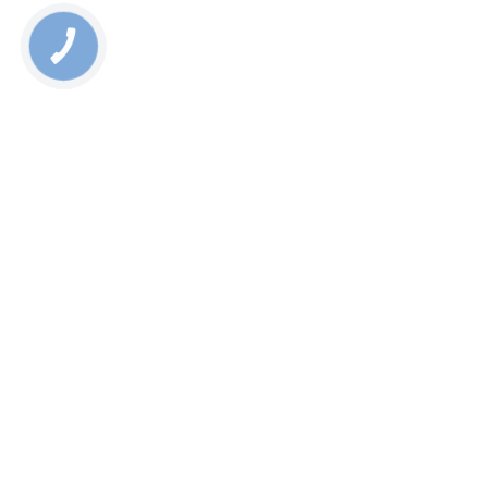
КНОПКА
СВЯЗИ
Ай-Яй-Яй