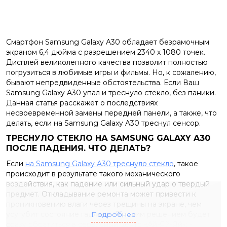
Смартфон Samsung Galaxy A30 обладает безрамочным
экраном 6,4 дюйма с разрешением 2340 х 1080 точек.
Дисплей великолепного качества позволит полностью
погрузиться в любимые игры и фильмы. Но, к сожалению,
бывают непредвиденные обстоятельства. Если Ваш
Samsung Galaxy A30 упал и треснуло стекло, без паники.
Данная статья расскажет о последствиях
несвоевременной замены передней панели, а также, что
делать, если на Samsung Galaxy A30 треснул сенсор.
ТРЕСНУЛО СТЕКЛО НА SAMSUNG GALAXY A30
ПОСЛЕ ПАДЕНИЯ. ЧТО ДЕЛАТЬ?
Если
на Samsung Galaxy A30 треснуло стекло
, такое
происходит в результате такого механического
воздействия, как падение или сильный удар о твердый
предмет. Откладывание ремонта может привести к
проникновению влаги через трещины на экране, чем
усугубит состояние гаджета. Лучшим решением будет
Подробнее
сразу обратиться в сервисный центр «Ай-Яй-Яй»:
-