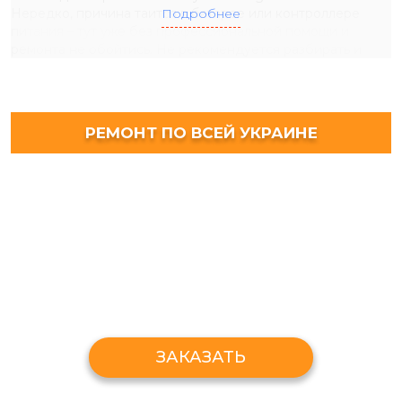
Нередко, причина таится в батарее или контроллере
Подробнее
питания – тут уже без профессиональной помощи и
ремонта не обойтись. Не рекомендуется разбирать и
самостоятельно проводить ремонт устройства. Это может
повлечь за собой более серьезные неисправности, а,
следовательно, и большие затраты на ремонт.
РЕМОНТ ПО ВСЕЙ УКРАИНЕ
ЧТО ДЕЛАТЬ, ЕСЛИ SAMSUNG S8 ПЕРЕСТАЛ
ВКЛЮЧАТЬСЯ?
Прежде чем приступить к устранению каких-либо
проблем с программным обеспечением, которые могли
помешать включению устройства, попробуйте
следующее:
Убедитесь, что ваше устройство заряжается.
Исключите поврежденное зарядное устройство.
Воспользуйтесь другим кабелем, блоком питания и
розеткой.
Проверьте наличие видимых признаков
ЗАКАЗАТЬ
повреждений. Физическое повреждение телефона
или повреждение его водой могут быть основной