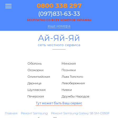
0800 338 297
(097)831-63-33
БЕСПЛАТНО СО ВСЕХ НОМЕРОВ УКРАИНЫ
еще номера
Ай-Яй-Яй
сеть честного сервиса
Оболонь
Минская
Осокорки
Позняки
Олимпийская
Льва Толстого
Дарница
Левобережная
Шулявская
Нивки
Печерская
Дружбы Народов
Тут может быть Ваш сервис
Главная
Ремонт Samsung
Ремонт Samsung Galaxy S8 SM-G950F