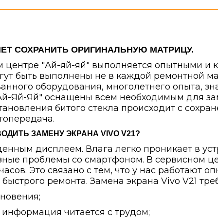
ЯЕТ СОХРАНИТЬ ОРИГИНАЛЬНУЮ МАТРИЦУ.
ном центре "Ай-яй-яй" выполняется опытными 
ут быть выполнены не в каждой ремонтной мас
анного оборудования, многолетнего опыта, зн
й-Яй-Яй" оснащены всем необходимым для заме
становления битого стекла происходит с сохр
топередача.
ОДИТЬ ЗАМЕНУ ЭКРАНА VIVO V21?
денным дисплеем. Влага легко проникает в ус
зные проблемы со смартфоном. В сервисном це
часов. Это связано с тем, что у нас работают о
ыстрого ремонта. Замена экрана Vivo V21 треб
сновения;
 информация читается с трудом;