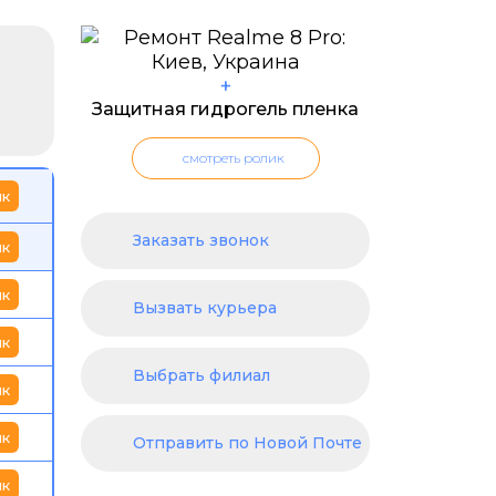
+
Защитная гидрогель пленка
смотреть ролик
ик
Заказать звонок
ик
ик
Вызвать курьера
ик
Выбрать филиал
ик
ик
Отправить по Новой Почте
ик