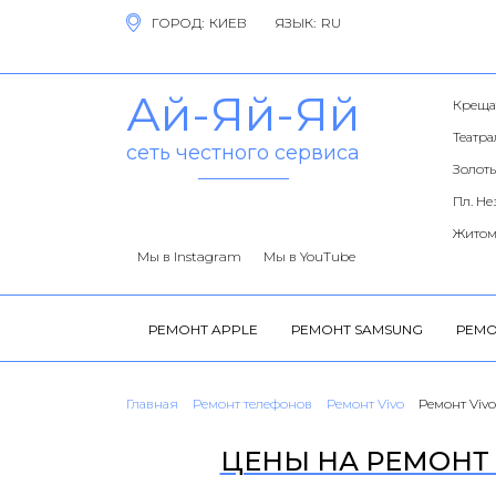
ГОРОД:
ЯЗЫК:
Ай-Яй-Яй
Креща
Театр
сеть честного сервиса
Золоты
Пл. Н
Житом
Мы в Instagram
Мы в YouTube
РЕМОНТ APPLE
РЕМОНТ SAMSUNG
РЕМО
Главная
Ремонт телефонов
Ремонт Vivo
Ремонт Vivo
ЦЕНЫ НА РЕМОНТ V