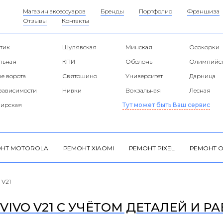
Магазин аксессуаров
Бренды
Портфолио
Франшиза
Отзывы
Контакты
тик
Шулявская
Минская
Осокорки
альная
КПИ
Оболонь
Олимпийс
е ворота
Святошино
Университет
Дарница
езависимости
Нивки
Вокзальная
Лесная
ирская
Тут может быть Ваш сервис
НТ MOTOROLA
РЕМОНТ XIAOMI
РЕМОНТ PIXEL
РЕМОНТ O
 V21
IVO V21 С УЧЁТОМ ДЕТАЛЕЙ И Р