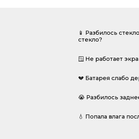
📱 Разбилось стекл
стекло?
🪟 Не работает экр
💔 Батарея слабо д
😭 Разбилось задне
💧 Попала влага пос