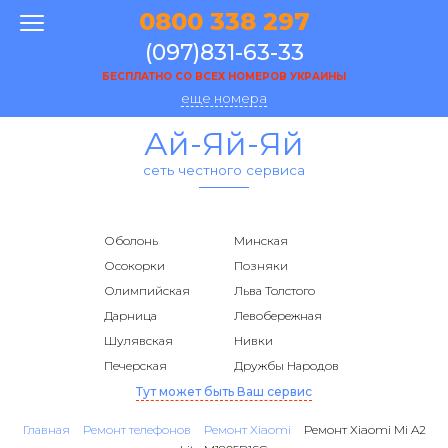
0800 338 297
(097)831-63-33
БЕСПЛАТНО СО ВСЕХ НОМЕРОВ УКРАИНЫ
еще номера
Ай-Яй-Яй
сеть честного сервиса
Оболонь
Минская
Осокорки
Позняки
Олимпийская
Льва Толстого
Дарница
Левобережная
Шулявская
Нивки
Печерская
Дружбы Народов
Тут может быть Ваш сервис
Главная
Ремонт телефонов
Ремонт Xiaomi
Ремонт Xiaomi Mi A2