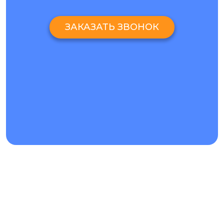
Обратившись в сервисный центр «Ай-Яй-Яй», каждый
клиент может рассчитывать на профессиональную
ЗАКАЗАТЬ ЗВОНОК
консультацию и бесплатную диагностику, по результатам
которой принимается решение, поможет ли
ремонт Ксиоми
ми а2 лайт Киев
вернуть девайсу утраченную
работоспособность.
Во некоторых случаях не требуется замена дисплея, так как
проблемы с экраном могут быть вызваны следующими
причинами:
• Неисправность контроллера на системной плате;
• Нарушение целостности шлейфа;
• Сбой в работе подсветки;
• Программные неполадки.
ПРОФЕССИОНАЛЬНЫЙ РЕМОНТ КСИОМИ МИ А2
ЛАЙТ КИЕВ В ЛЮБОМ ФИЛИАЛЕ СЦ «АЙ-ЯЙ-ЯЙ»