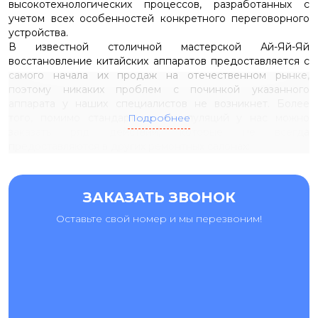
высокотехнологических процессов, разработанных с
учетом всех особенностей конкретного переговорного
устройства.
В известной столичной мастерской Ай-Яй-Яй
восстановление китайских аппаратов предоставляется с
самого начала их продаж на отечественном рынке,
поэтому никаких проблем с починкой указанного
аппарата у наших специалистов не возникнет. Более
того, помимо стандартных манипуляций у нас можно
Подробнее
заказать ряд действий, которые не всегда
предоставляются в других ремонтных салонах:
1. Замена не только всего экранного модуля, но и
отдельная переустановка защитного стекла. Такое
восстановление позволяет сэкономить большое
ЗАКАЗАТЬ ЗВОНОК
количество финансовых средств, сохранив смартфону
практически все оригинальные компоненты дисплея. Но
Оставьте свой номер и мы перезвоним!
важно понимать, что починить сяоми ми ноут 2 указанным
способом можно только в том случае, если остальные
детали модуля не пострадали.
2. Ультразвуковая чистка аппаратных систем после
намокания. Преимущество такого ремонта заключается в
том, что последствия окислительных реакция на
поверхностях металлических деталей смартфона