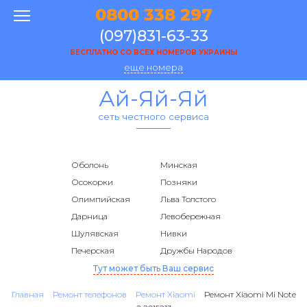
0800 338 297
(097)831-63-33
БЕСПЛАТНО СО ВСЕХ НОМЕРОВ УКРАИНЫ
еще номера
Ай-Яй-Яй
сеть честного сервиса
Оболонь
Минская
Осокорки
Позняки
Олимпийская
Льва Толстого
Дарница
Левобережная
Шулявская
Нивки
Печерская
Дружбы Народов
Тут может быть Ваш сервис
Главная
Ремонт телефонов
Ремонт Xiaomi
Ремонт Xiaomi Mi Note