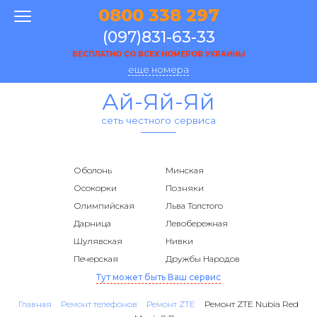
0800 338 297
(097)831-63-33
БЕСПЛАТНО СО ВСЕХ НОМЕРОВ УКРАИНЫ
еще номера
Ай-Яй-Яй
сеть честного сервиса
Оболонь
Минская
Осокорки
Позняки
Олимпийская
Льва Толстого
Дарница
Левобережная
Шулявская
Нивки
Печерская
Дружбы Народов
Тут может быть Ваш сервис
Главная
Ремонт телефонов
Ремонт ZTE
Ремонт ZTE Nubia Red