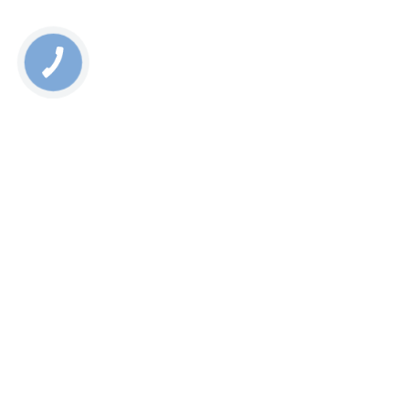
банковской картой или при получении на почте
наложенным платежом.
Rate this page