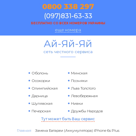
0800 338 297
(097)831-63-33
БЕСПЛАТНО СО ВСЕХ НОМЕРОВ УКРАИНЫ
еще номера
Ай-Яй-Яй
сеть честного сервиса
Оболонь
Минская
Осокорки
Позняки
Олимпийская
Льва Толстого
Дарница
Левобережная
Шулявская
Нивки
Печерская
Дружбы Народов
Тут может быть Ваш сервис
Главная
Замена Батареи (Аккумулятора) iPhone 6s Plus