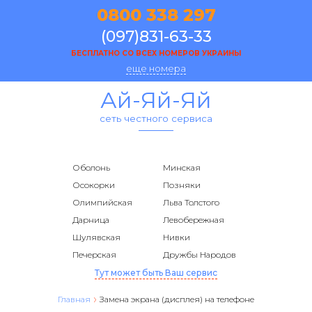
0800 338 297
(097)831-63-33
БЕСПЛАТНО СО ВСЕХ НОМЕРОВ УКРАИНЫ
еще номера
Ай-Яй-Яй
сеть честного сервиса
Оболонь
Минская
Осокорки
Позняки
Олимпийская
Льва Толстого
Дарница
Левобережная
Шулявская
Нивки
Печерская
Дружбы Народов
Тут может быть Ваш сервис
Главная
Замена экрана (дисплея) на телефоне