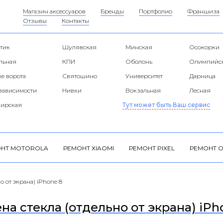
Магазин аксессуаров
Бренды
Портфолио
Франшиза
Отзывы
Контакты
тик
Шулявская
Минская
Осокорки
альная
КПИ
Оболонь
Олимпийс
е ворота
Святошино
Университет
Дарница
езависимости
Нивки
Вокзальная
Лесная
ирская
Тут может быть Ваш сервис
НТ MOTOROLA
РЕМОНТ XIAOMI
РЕМОНТ PIXEL
РЕМОНТ O
о от экрана) iPhone 8
на стекла (отдельно от экрана) iPh