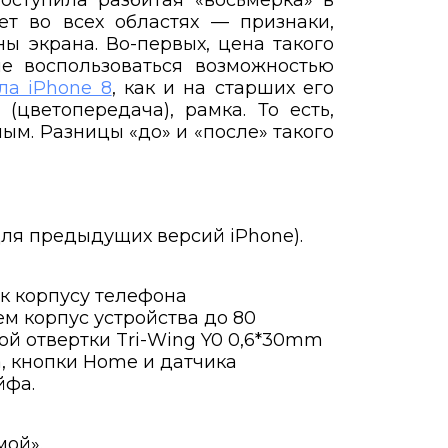
оступила разбитая «восьмёрка» в
ет во всех областях — признаки,
ы экрана. Во-первых, цена такого
не воспользоваться возможностью
ла iPhone 8
, как и на старших его
(цветопередача), рамка. То есть,
ым. Разницы «до» и «после» такого
для предыдущих версий iPhone).
 к корпусу телефона
м корпус устройства до 80
й отвертки Tri-Wing Y0 0,6*30mm
, кнопки Home и датчика
йфа.
мой».