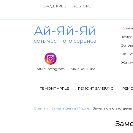
ГОРОД:
ЯЗЫК:
Ай-Яй-Яй
Креща
Театр
сеть честного сервиса
Золоты
Пл. Н
Житом
Мы в Instagram
Мы в YouTube
РЕМОНТ APPLE
РЕМОНТ SAMSUNG
РЕМО
Главная
Замена стекла iPhone
Замена стекла (отдельн
Заме