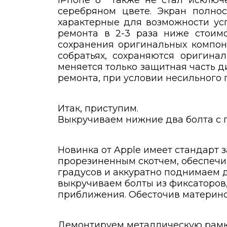
iPhone 8 также не стал исключе
серебряном цвете. Экран полнос
характерные для возможности усп
ремонта в 2-3 раза ниже стоимо
сохранения оригинальных компо
собратьях, сохраняются оригинал
меняется только защитная часть д
ремонта, при условии несильного п
Итак, приступим.
Выкручиваем нижние два болта с п
Новинка от Apple имеет стандарт з
прорезиненным скотчем, обеспечи
градусов и аккуратно поднимаем 
выкручиваем болты из фиксаторов
приближения. Обесточив материнс
Демонтируем металлическую рамку