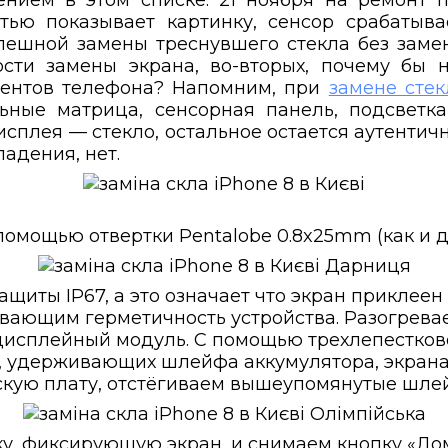
нием в этом списке. 21 ноября на ремонт п
тью показывает картинку, сенсор срабатыва
ешной замены треснувшего стекла без замен
сти замены экрана, во-вторых, почему бы 
нентов телефона? Напомним, при
замене стек
ьные матрица, сенсорная панель, подсветка 
исплея — стекло, остальное остается аутентичн
адения, нет.
омощью отвертки Pentalobe 0.8x25mm (как и 
ащиты IP67, а это означает что экран приклеен
вающим герметичность устройства. Разогревае
дисплейный модуль. С помощью трехлепестково
, удерживающих шлейфа аккумулятора, экрана
кую плату, отстёгиваем вышеупомянутые шле
, фиксирующую экран, и снимаем кнопку «До