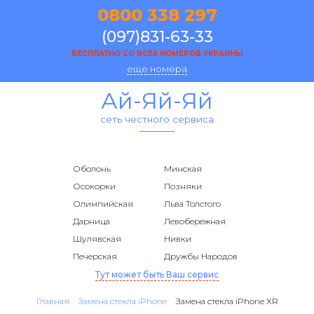
0800 338 297
(097)831-63-33
БЕСПЛАТНО СО ВСЕХ НОМЕРОВ УКРАИНЫ
еще номера
Ай-Яй-Яй
сеть честного сервиса
Оболонь
Минская
Осокорки
Позняки
Олимпийская
Льва Толстого
Дарница
Левобережная
Шулявская
Нивки
Печерская
Дружбы Народов
Тут может быть Ваш сервис
Главная
Замена стекла iPhone
Замена стекла iPhone XR