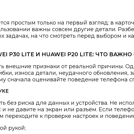
тся простым только на первый взгляд: в карто
ользовании важны совсем другие детали. Разб
ных задачах, на что смотреть перед выбором и 
I P30 LITE И HUAWEI P20 LITE: ЧТО ВАЖН
ть внешние признаки от реальной причины. Од
бки, износа детали, неудачного обновления, 
му сначала оценивайте поведение телефона сп
УКЕ
ить без риска для данных и устройства. Не исп
 и не давите на экран или разъём. Если телеф
ем переходите к проверке настроек и поведени
ой рукой;