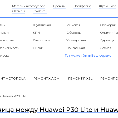
Магазин аксессуаров
Бренды
Портфолио
Франшиза
Отзывы
Контакты
тик
Шулявская
Минская
Осокорки
альная
КПИ
Оболонь
Олимпийс
е ворота
Святошино
Университет
Дарница
езависимости
Нивки
Вокзальная
Лесная
ирская
Тут может быть Ваш сервис
НТ MOTOROLA
РЕМОНТ XIAOMI
РЕМОНТ PIXEL
РЕМОНТ O
 Huawei P20 Lite
ница между Huawei P30 Lite и Huawe