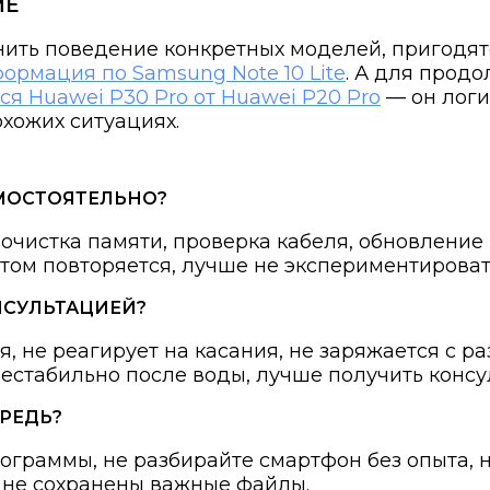
МЕ
нить поведение конкретных моделей, пригодя
ормация по Samsung Note 10 Lite
. А для прод
ся Huawei P30 Pro от Huawei P20 Pro
— он логи
охожих ситуациях.
МОСТОЯТЕЛЬНО?
, очистка памяти, проверка кабеля, обновлен
том повторяется, лучше не экспериментироват
НСУЛЬТАЦИЕЙ?
я, не реагирует на касания, не заряжается с р
нестабильно после воды, лучше получить конс
ЕРЕДЬ?
граммы, не разбирайте смартфон без опыта, н
а не сохранены важные файлы.