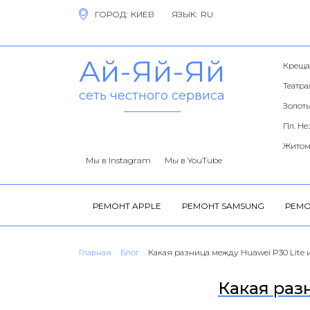
ГОРОД:
ЯЗЫК:
Ай-Яй-Яй
Креща
Театр
сеть честного сервиса
Золоты
Пл. Н
Житом
Мы в Instagram
Мы в YouTube
РЕМОНТ APPLE
РЕМОНТ SAMSUNG
РЕМО
Главная
Блог
Какая разница между Huawei P30 Lite и
Какая раз