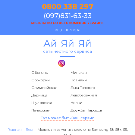
0800 338 297
(097)831-63-33
БЕСПЛАТНО СО ВСЕХ НОМЕРОВ УКРАИНЫ
еще номера
Ай-Яй-Яй
сеть честного сервиса
Оболонь
Минская
Осокорки
Позняки
Олимпийская
Льва Толстого
Дарница
Левобережная
Шулявская
Нивки
Печерская
Дружбы Народов
Тут может быть Ваш сервис
Главная
Блог
Можно ли заменить стекло на Samsung S8, S8+, S9,