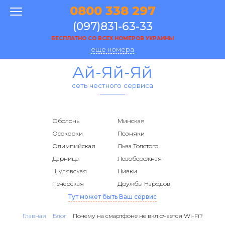
0800 338 297
(097)831-63-33
БЕСПЛАТНО СО ВСЕХ НОМЕРОВ УКРАИНЫ
еще номера
Ай-Яй-Яй
сеть честного сервиса
Оболонь
Минская
Осокорки
Позняки
Олимпийская
Льва Толстого
Дарница
Левобережная
Шулявская
Нивки
Печерская
Дружбы Народов
Тут может быть Ваш сервис
Главная
Блог
Почему на смартфоне не включается Wi-Fi?