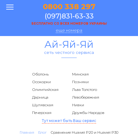
0800 338 297
(097)831-63-33
БЕСПЛАТНО СО ВСЕХ НОМЕРОВ УКРАИНЫ
еще номера
Ай-Яй-Яй
сеть честного сервиса
Оболонь
Минская
Осокорки
Позняки
Олимпийская
Льва Толстого
Дарница
Левобережная
Шулявская
Нивки
Печерская
Дружбы Народов
Тут может быть Ваш сервис
Главная
Блог
Сравнение Huawei P20 и Huawei P30